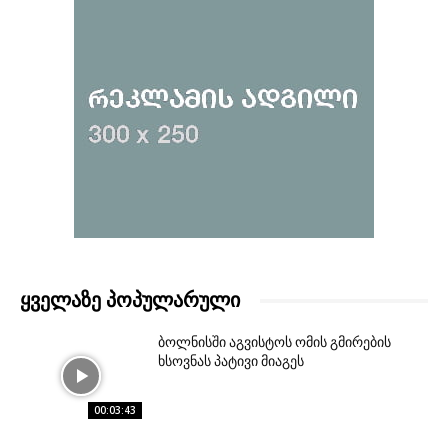
ᲧᲕᲔᲚᲐᲖᲔ ᲞᲝᲞᲣᲚᲐᲠᲣᲚᲘ
ბოლნისში აგვისტოს ომის გმირების
ხსოვნას პატივი მიაგეს
00:03:43