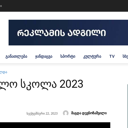
ტი
ᲒᲐᲜᲐᲗᲚᲔᲑᲐ
ᲯᲐᲜᲓᲐᲪᲕᲐ
ᲡᲞᲝᲠᲢᲘ
ᲙᲣᲚᲢᲣᲠᲐ
TV
ᲡᲮ
ულდა
ულო სკოლა 2023
მაგდა დევნოზაშვილი
სექტემბერი 22, 2023