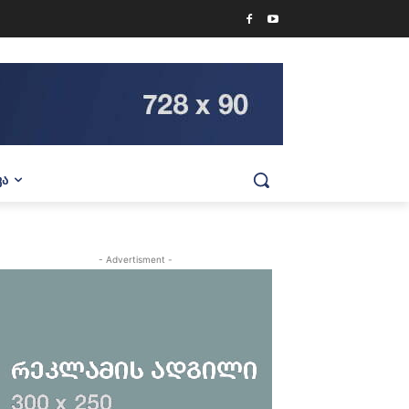
ᲕᲐ
- Advertisment -