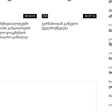
ლ
G
კ
00:04:01
TV
00:07:14
მუნიციპალიტეტში
გერმანიიდან გაწეული
თ
ანი განვითარების
ქველმოქმედება
გ
ლი დოკუმენტის
საჯარო განხილვა
გ
შ
o
ს
o
რ
მა
ღ
მზ
o