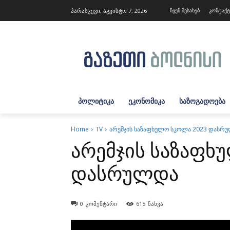
პარასკევი, აგვისტო 7, 2026
ჩვენ შესახებ
კონტაქ
ᲞᲝᲚᲘᲢᲘᲙᲐ
ᲔᲙᲝᲜᲝᲛᲘᲙᲐ
ᲡᲐᲖᲝᲒᲐᲓᲝᲔᲑᲐ
Home
TV
არემჯის საზაფხულო სკოლა 2023 დასრ
არემჯის საზაფხ
დასრულდა
0
კომენტარი
615
ნახვა