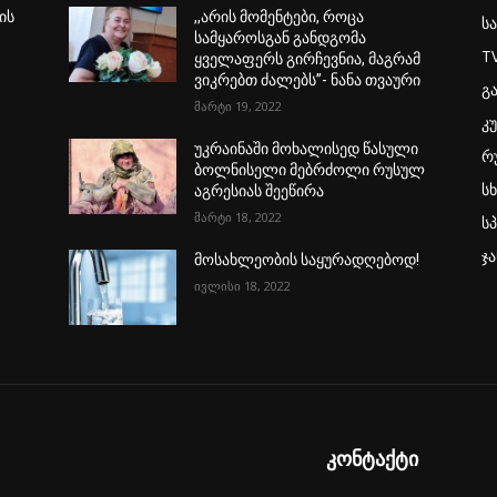
ის
,,არის მომენტები, როცა
ს
სამყაროსგან განდგომა
T
ყველაფერს გირჩევნია, მაგრამ
ვიკრებთ ძალებს”- ნანა თვაური
გ
მარტი 19, 2022
კ
უკრაინაში მოხალისედ წასული
რ
ბოლნისელი მებრძოლი რუსულ
ს
აგრესიას შეეწირა
მარტი 18, 2022
ს
ჯ
მოსახლეობის საყურადღებოდ!
ივლისი 18, 2022
კონტაქტი