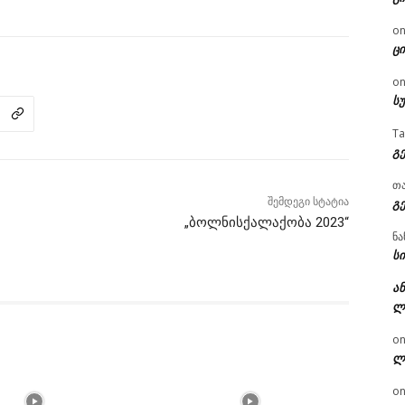
o
ცი
o
ს
T
გ
თ
შემდეგი სტატია
გ
„ბოლნისქალაქობა 2023“
ნა
სი
ან
ლ
o
ლ
o