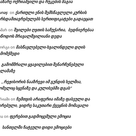
აზარე ოქრიაშვილი და რუკების მაგია
unəş
ქართული ენის შემსწავლელი კურსის
on
ურსდამთავრებულებს სერთიფიკატები გადაეცათ
შვილები ღვთის საჩუქარია, ბედნიერებაა
ამარ
on
ეწოდოს მრავალშვილიანი დედა
მასწავლებელი-ხვალინდელი დღის
იორგი
on
ემომქმედი
გამომშრალი ყვავილებით შენარჩუნებული
n
ილამაზე
,,რეჟისორის ნააზრევი იმ გუნდის ხელშია,
n
ომელიც სცენაზე და კულისებში დგას“
ჩემთვის არაფერია იმაზე ფასეული და
რიამი
on
ირებული, ვიდრე საკუთარი ქვეყნის მომავალი
ფერებით გადმოცემული ემოცია
ია
on
სანთელში ჩატეული დიდი ემოციები
n