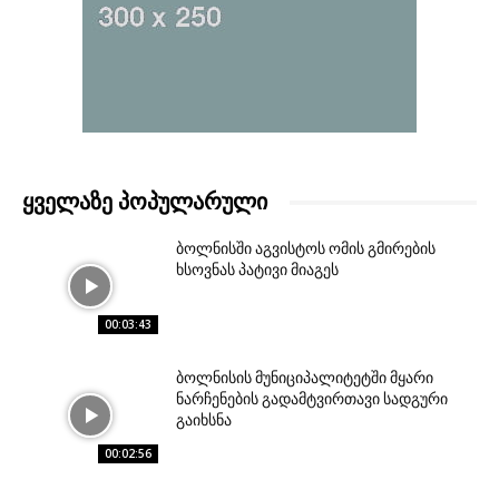
ᲧᲕᲔᲚᲐᲖᲔ ᲞᲝᲞᲣᲚᲐᲠᲣᲚᲘ
ბოლნისში აგვისტოს ომის გმირების
ხსოვნას პატივი მიაგეს
00:03:43
ბოლნისის მუნიციპალიტეტში მყარი
ნარჩენების გადამტვირთავი სადგური
გაიხსნა
00:02:56