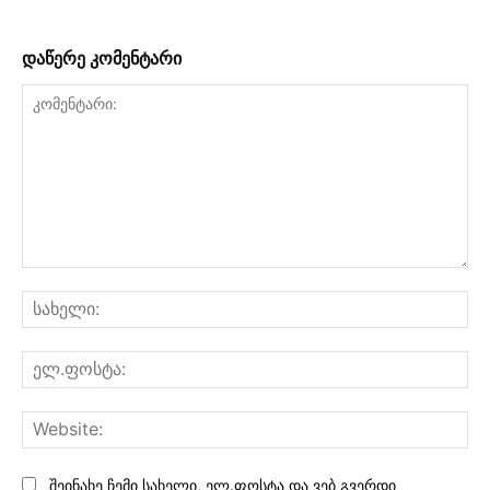
დაწერე კომენტარი
კომენტარი:
სა
ელ
Web
შეინახე ჩემი სახელი, ელ.ფოსტა და ვებ გვერდი