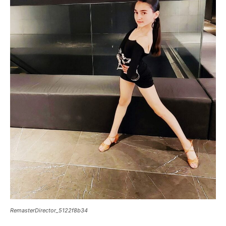
RemasterDirector_5122f8b34