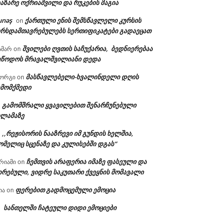
აზარე ოქრიაშვილი და რუკების მაგია
unəş
ქართული ენის შემსწავლელი კურსის
on
ურსდამთავრებულებს სერთიფიკატები გადაეცათ
შვილები ღვთის საჩუქარია, ბედნიერებაა
ამარ
on
ეწოდოს მრავალშვილიანი დედა
მასწავლებელი-ხვალინდელი დღის
იორგი
on
ემომქმედი
გამომშრალი ყვავილებით შენარჩუნებული
n
ილამაზე
,,რეჟისორის ნააზრევი იმ გუნდის ხელშია,
n
ომელიც სცენაზე და კულისებში დგას“
ჩემთვის არაფერია იმაზე ფასეული და
რიამი
on
ირებული, ვიდრე საკუთარი ქვეყნის მომავალი
ფერებით გადმოცემული ემოცია
ია
on
სანთელში ჩატეული დიდი ემოციები
n