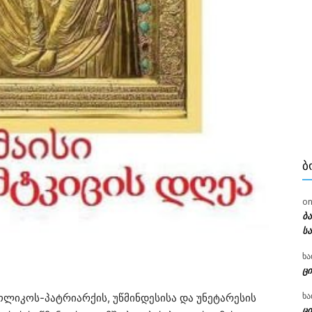
Ბ
o
ბ
ს
ხა
ცი
ხა
ლიკოს-პატრიარქის, უწმინდესისა და უნეტარესის
ცი