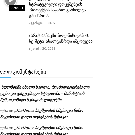
სტრატეგიული დოკუმენტის
00:04:01
პროექტის საჯარო განხილვა
გაიმართა
აგვისტო 1, 2026
ჯარის ბანაკში ბოლნისიდან 40-
ზე მეტი ახალგაზრდა იმყოფება
ივლისი 30, 2026
ᲝᲚᲝ ᲙᲝᲛᲔᲜᲢᲐᲠᲔᲑᲘ
ბოლნისში ახალი სკოლა, რეაბილიტირებული
n
აღები და დაგეგმილი სტადიონი – მინისტრის
ამუშაო ვიზიტი მუნიციპალიტეტში
„NixNoies: ბავშვობის ხმები და ნინო
თუნა
on
მაკურიძის დიდი ოცნებების მუსიკა“
„NixNoies: ბავშვობის ხმები და ნინო
თუნა
on
მაკურიძის დიდი ოცნებების მუსიკა“