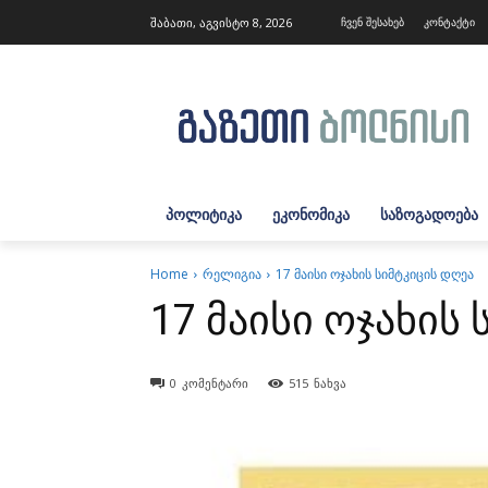
შაბათი, აგვისტო 8, 2026
ჩვენ შესახებ
კონტაქტი
ᲞᲝᲚᲘᲢᲘᲙᲐ
ᲔᲙᲝᲜᲝᲛᲘᲙᲐ
ᲡᲐᲖᲝᲒᲐᲓᲝᲔᲑᲐ
Home
რელიგია
17 მაისი ოჯახის სიმტკიცის დღეა
17 მაისი ოჯახის
0
კომენტარი
515
ნახვა