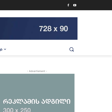
ᲕᲐ
- Advertisment -