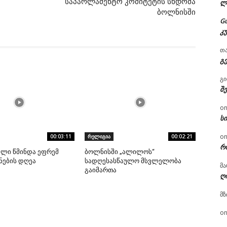
საპარლამენტო კომიტეტის სხდომა
ლ
ბოლნისში
G
კ
თ
გ
გ
შ
o
ს
o
00:03:11
რელიგია
00:02:21
რ
ალი წმინდა ეფრემ
ბოლნისში „ალილოს“
ნების დღეა
სადღესასწაულო მსვლელობა
მა
გაიმართა
ღ
მზ
o