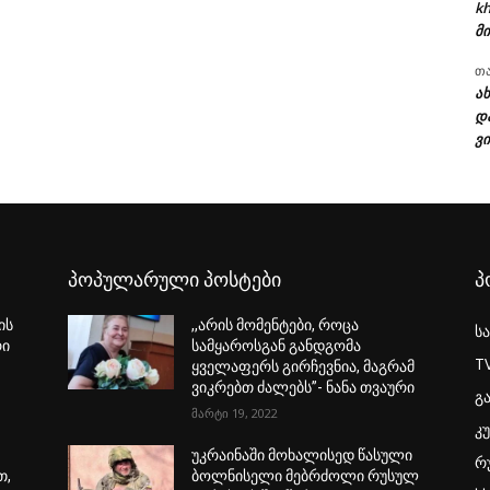
kh
მი
თ
ა
დ
ვი
პოპულარული პოსტები
პ
ის
,,არის მომენტები, როცა
ს
რი
სამყაროსგან განდგომა
T
ყველაფერს გირჩევნია, მაგრამ
ვიკრებთ ძალებს”- ნანა თვაური
გ
მარტი 19, 2022
კ
უკრაინაში მოხალისედ წასული
რ
თ,
ბოლნისელი მებრძოლი რუსულ