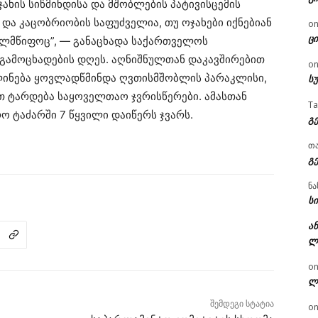
ჯახის სიწმინდისა და მშობლების პატივისცემის
და კაცობრიობის საფუძველია, თუ ოჯახები იქნებიან
o
ცი
ხელმწიფოც”, — განაცხადა საქართველოს
გამოცხადების დღეს. აღნიშნულთან დაკავშირებით
o
ვლინება ყოვლადწმინდა ღვთისმშობლის პარაკლისი,
ს
თ ტარდება საყოველთაო ჯვრისწერები. ამასთან
T
 ტაძარში 7 წყვილი დაიწერს ჯვარს.
გ
თ
გ
ნა
სი
ან
ლ
o
ლ
შემდეგი სტატია
o