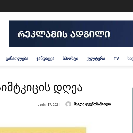
ᲒᲐᲜᲐᲗᲚᲔᲑᲐ
ᲯᲐᲜᲓᲐᲪᲕᲐ
ᲡᲞᲝᲠᲢᲘ
ᲙᲣᲚᲢᲣᲠᲐ
TV
ᲡᲮ
 სიმტკიცის დღეა
მაგდა დევნოზაშვილი
მაისი 17, 2021