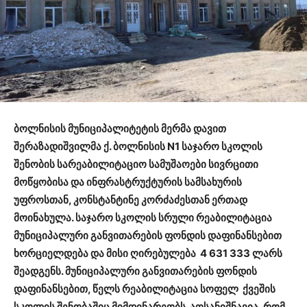
ბოლნისის
მუნიციპალიტეტის
მერმა
დავით
შერაზადიშვილმა
ქ
.
ბოლნისის
N1
საჯარო
სკოლის
შენობის
სარეაბილიტაციო
სამუშაოები
სივრცითი
მოწყობისა
და
ინფრასტრუქტურის
სამსახურის
უფროსთან
,
კონსტანტინე
კორძაძესთან
ერთად
მოინახულა
.
საჯარო
სკოლის
სრული
რეაბილიტაცია
მუნიციპალური
განვითარების
ფონდის
დაფინანსებით
ხორციელდება
და
მისი
ღირებულება
4
631 333
ლარს
შეადგენს
.
მუნიციპალური
განვითარების
ფონდის
დაფინანსებით
,
წელს
რეაბილიტაცია
სოფელ
ქვეშის
სკოლის
შენობაშიც
მიმდინარეობს
.
აღსანიშნავია
,
რომ