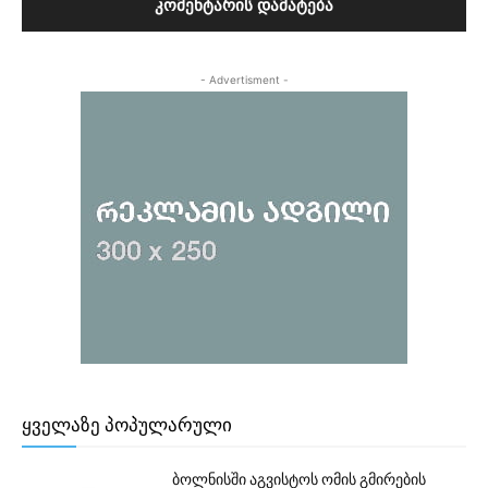
- Advertisment -
ᲧᲕᲔᲚᲐᲖᲔ ᲞᲝᲞᲣᲚᲐᲠᲣᲚᲘ
ბოლნისში აგვისტოს ომის გმირების