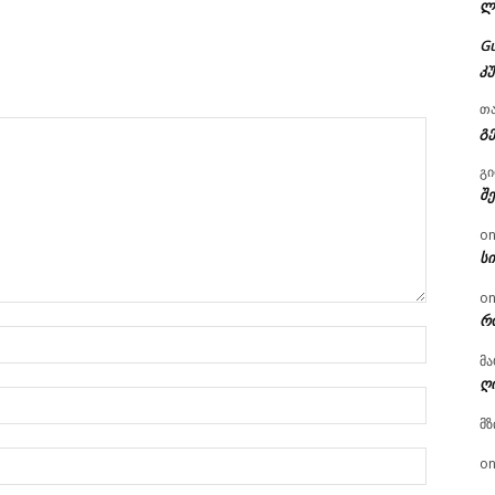
ლ
G
კ
თ
გ
გ
შ
o
ს
o
რ
სახელი:
მა
ღ
ელ.ფოსტ
მზ
Website:
o