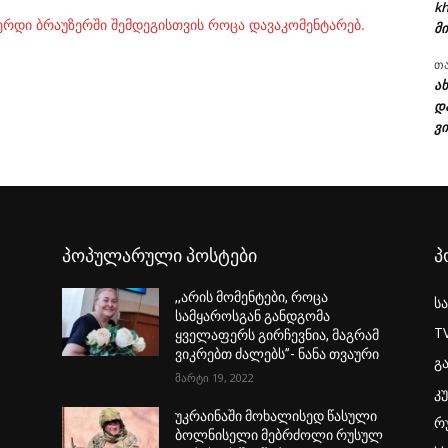
kh
ვერდი ბრაუზერში შემდეგისთვის როცა დავაკომენტარებ.
მი
თ
ა
დ
ვი
პოპულარული პოსტები
პ
,,არის მომენტები, როცა
ს
სამყაროსგან განდგომა
T
ყველაფერს გირჩევნია, მაგრამ
ვიკრებთ ძალებს”- ნანა თვაური
გ
მარტი 19, 2022
კ
უკრაინაში მოხალისედ წასული
რ
ბოლნისელი მებრძოლი რუსულ