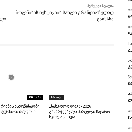
შემდეგი სტატია
o
ბოლნისის იუსტიციის სახლი გრანდიოზულად
ცი
ელი
გაიხსნა
o
ს
T
გ
თ
გ
ნა
სი
ან
00:02:54
სპორტი
ლ
ერიანის ხსოვნისადმი
,,სასკოლო ლიგა- 2026”
o
 ტურნირი ძიუდოში
გამარჯვებული პირველი საჯარო
ლ
სკოლა გახდა
o