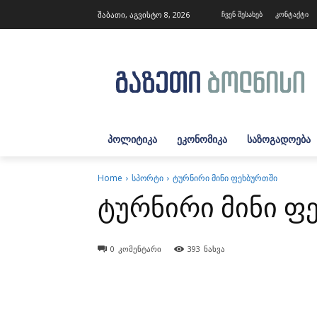
შაბათი, აგვისტო 8, 2026
ჩვენ შესახებ
კონტაქტი
ᲞᲝᲚᲘᲢᲘᲙᲐ
ᲔᲙᲝᲜᲝᲛᲘᲙᲐ
ᲡᲐᲖᲝᲒᲐᲓᲝᲔᲑᲐ
Home
სპორტი
ტურნირი მინი ფეხბურთში
ტურნირი მინი ფ
0
კომენტარი
393
ნახვა