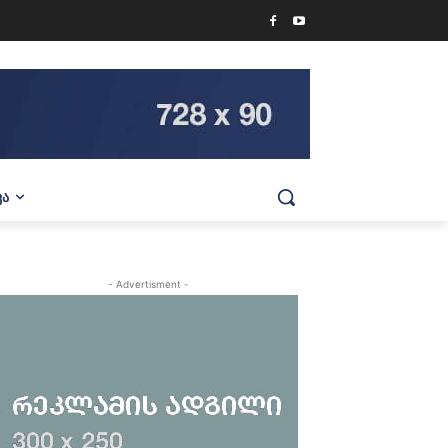
ᲕᲐ
- Advertisment -