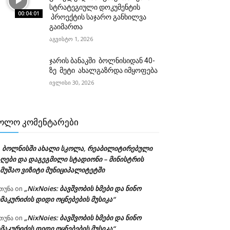
სტრატეგიული დოკუმენტის
00:04:01
პროექტის საჯარო განხილვა
გაიმართა
აგვისტო 1, 2026
ჯარის ბანაკში ბოლნისიდან 40-
ზე მეტი ახალგაზრდა იმყოფება
ივლისი 30, 2026
ᲝᲚᲝ ᲙᲝᲛᲔᲜᲢᲐᲠᲔᲑᲘ
ბოლნისში ახალი სკოლა, რეაბილიტირებული
n
აღები და დაგეგმილი სტადიონი – მინისტრის
ამუშაო ვიზიტი მუნიციპალიტეტში
„NixNoies: ბავშვობის ხმები და ნინო
თუნა
on
მაკურიძის დიდი ოცნებების მუსიკა“
„NixNoies: ბავშვობის ხმები და ნინო
თუნა
on
მაკურიძის დიდი ოცნებების მუსიკა“