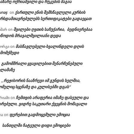
აზარე ოქრიაშვილი და რუკების მაგია
unəş
ქართული ენის შემსწავლელი კურსის
on
ურსდამთავრებულებს სერთიფიკატები გადაეცათ
შვილები ღვთის საჩუქარია, ბედნიერებაა
ამარ
on
ეწოდოს მრავალშვილიანი დედა
მასწავლებელი-ხვალინდელი დღის
იორგი
on
ემომქმედი
გამომშრალი ყვავილებით შენარჩუნებული
n
ილამაზე
,,რეჟისორის ნააზრევი იმ გუნდის ხელშია,
n
ომელიც სცენაზე და კულისებში დგას“
ჩემთვის არაფერია იმაზე ფასეული და
რიამი
on
ირებული, ვიდრე საკუთარი ქვეყნის მომავალი
ა:
ფერებით გადმოცემული ემოცია
ია
on
სანთელში ჩატეული დიდი ემოციები
n