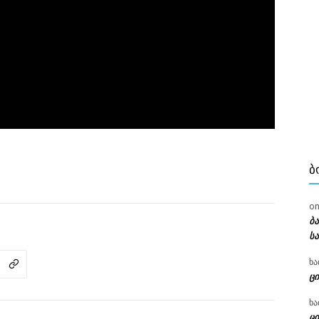
Ბ
o
ბ
ს
ხა
ცი
ხა
ცი