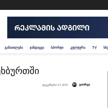
ᲒᲐᲜᲐᲗᲚᲔᲑᲐ
ᲯᲐᲜᲓᲐᲪᲕᲐ
ᲡᲞᲝᲠᲢᲘ
ᲙᲣᲚᲢᲣᲠᲐ
TV
ᲡᲮ
ეხბურთში
გიორგი
დეკემბერი 27, 2019