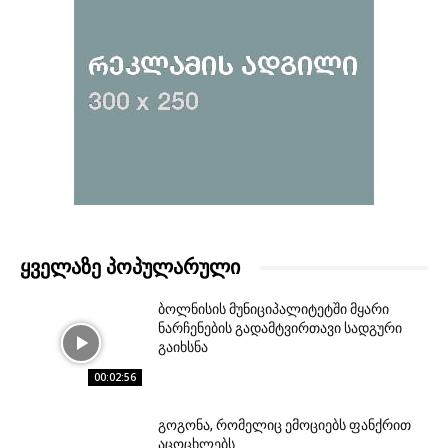
ᲧᲕᲔᲚᲐᲖᲔ ᲞᲝᲞᲣᲚᲐᲠᲣᲚᲘ
ბოლნისის მუნიციპალიტეტში მყარი
ნარჩენების გადამტვირთავი სადგური
გაიხსნა
00:02:56
გოგონა, რომელიც ემოციებს ფანქრით
აცოცხლებს