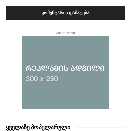
- Advertisment -
ᲧᲕᲔᲚᲐᲖᲔ ᲞᲝᲞᲣᲚᲐᲠᲣᲚᲘ