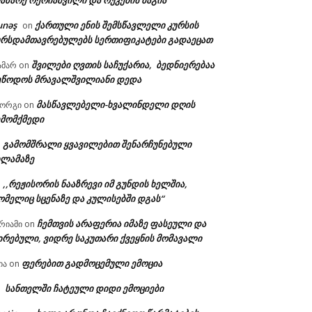
აზარე ოქრიაშვილი და რუკების მაგია
unəş
ქართული ენის შემსწავლელი კურსის
on
ურსდამთავრებულებს სერთიფიკატები გადაეცათ
შვილები ღვთის საჩუქარია, ბედნიერებაა
ამარ
on
ეწოდოს მრავალშვილიანი დედა
მასწავლებელი-ხვალინდელი დღის
იორგი
on
ემომქმედი
გამომშრალი ყვავილებით შენარჩუნებული
n
ილამაზე
,,რეჟისორის ნააზრევი იმ გუნდის ხელშია,
n
ომელიც სცენაზე და კულისებში დგას“
ჩემთვის არაფერია იმაზე ფასეული და
რიამი
on
ირებული, ვიდრე საკუთარი ქვეყნის მომავალი
ფერებით გადმოცემული ემოცია
ია
on
სანთელში ჩატეული დიდი ემოციები
n