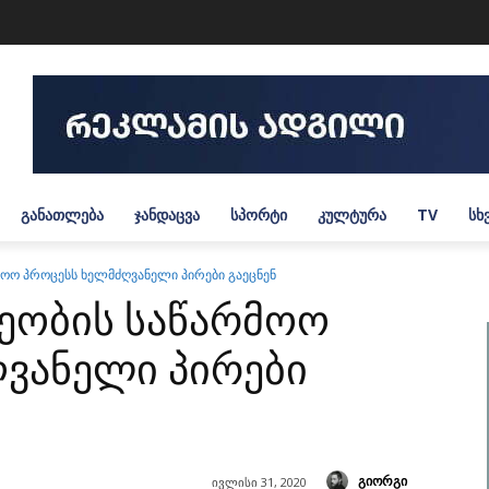
ᲒᲐᲜᲐᲗᲚᲔᲑᲐ
ᲯᲐᲜᲓᲐᲪᲕᲐ
ᲡᲞᲝᲠᲢᲘ
ᲙᲣᲚᲢᲣᲠᲐ
TV
ᲡᲮ
მოო პროცესს ხელმძღვანელი პირები გაეცნენ
ნეობის საწარმოო
ვანელი პირები
გიორგი
ივლისი 31, 2020