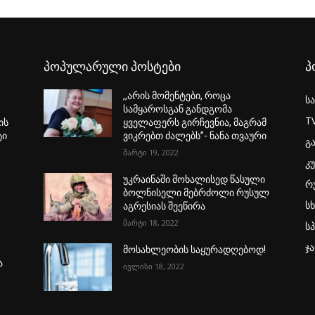
პოპულარული პოსტები
პ
,,არის მომენტები, როცა
ს
სამყაროსგან განდგომა
T
ის
ყველაფერს გირჩევნია, მაგრამ
ტი
ვიკრებთ ძალებს”- ნანა თვაური
გ
მარტი 19, 2022
კ
უკრაინაში მოხალისედ წასული
რ
ბოლნისელი მებრძოლი რუსულ
ს
აგრესიას შეეწირა
მარტი 18, 2022
ს
ჯ
მოსახლეობის საყურადღებოდ!
ა
ივლისი 18, 2022