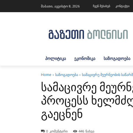
შაბათი, აგვისტო 8, 2026
ჩვენ შესახებ
კონტაქტი
ᲞᲝᲚᲘᲢᲘᲙᲐ
ᲔᲙᲝᲜᲝᲛᲘᲙᲐ
ᲡᲐᲖᲝᲒᲐᲓᲝᲔᲑᲐ
Home
საზოგადოება
სამაცივრე მეურნეობის საწარ
სამაცივრე მეურ
პროცესს ხელმძღ
გაეცნენ
0
კომენტარი
446
ნახვა