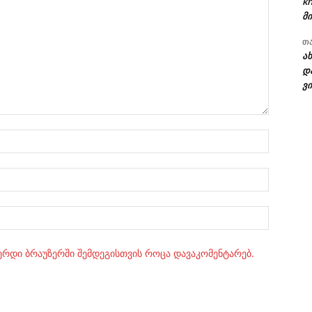
kh
მი
თ
ა
დ
ვი
სახელი:
ელ.ფოსტ
Website:
ვერდი ბრაუზერში შემდეგისთვის როცა დავაკომენტარებ.