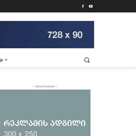
ᲕᲐ
- Advertisment -