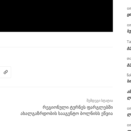
o
ცი
o
ს
T
გ
თ
გ
ნა
სი
ან
ლ
შემდეგი სტატია
რეგიონული ტურნეს ფარგლებში
o
ახალგაზრდობის სააგენტო ბოლნისს ეწვია
ლ
o