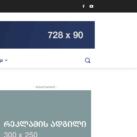
ᲕᲐ
- Advertisment -