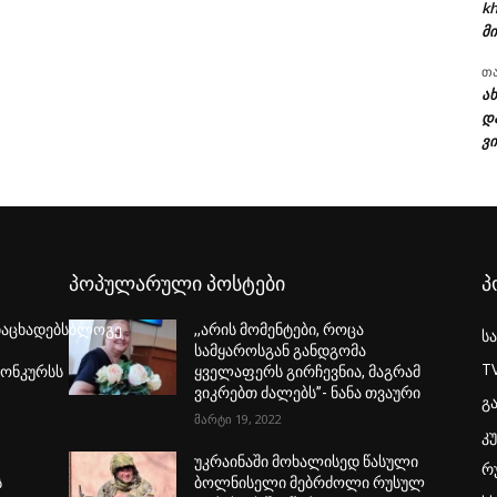
kh
მი
თ
ა
დ
ვი
პოპულარული პოსტები
პ
აცხადებსბლოგე
,,არის მომენტები, როცა
ს
სამყაროსგან განდგომა
T
ონკურსს
ყველაფერს გირჩევნია, მაგრამ
ვიკრებთ ძალებს”- ნანა თვაური
გ
მარტი 19, 2022
კ
უკრაინაში მოხალისედ წასული
რ
ს
ბოლნისელი მებრძოლი რუსულ