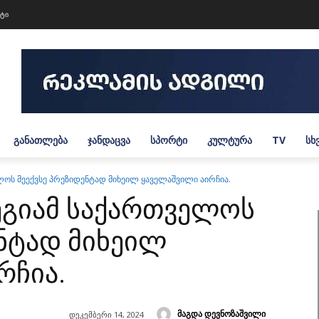
ქტი
ᲒᲐᲜᲐᲗᲚᲔᲑᲐ
ᲯᲐᲜᲓᲐᲪᲕᲐ
ᲡᲞᲝᲠᲢᲘ
ᲙᲣᲚᲢᲣᲠᲐ
TV
ᲡᲮ
ოს მეექვსე პრეზიდენტად მიხეილ ყაველაშვილი აირჩია.
ეგიამ საქართველოს
ენტად მიხეილ
რჩია.
მაგდა დევნოზაშვილი
დეკემბერი 14, 2024