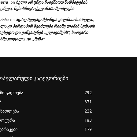
atia
ხელი არ უნდა ჩაიქნიოთ წარმატების
on
ღწევა, ნებისმიერ ქვეყანაში შეიძლება
ადრე ჩვევად მქონდა კალმით სიარული,
ამარი
on
ხლა კი პირდაპირ შეიძლება რაიმე ლამაზ სურათს
ავხედო და ვაწკაპუნებ ,,კლავიშებს“, საოცარი
ნმე ყოფილა, ეს ,,მუზა“
ოპულარული კატეგორიები
აზოგადოება
792
V
671
ანათლება
222
ულტურა
183
უბრიკები
179