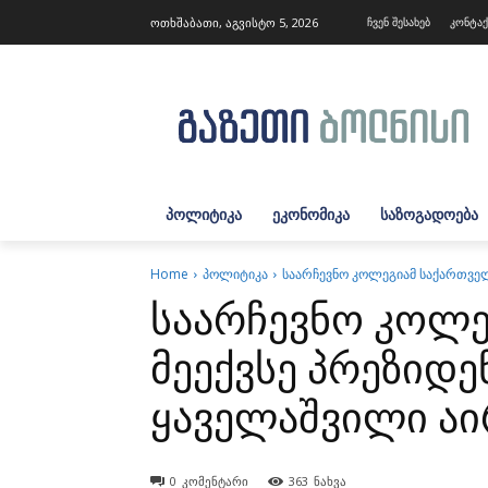
ოთხშაბათი, აგვისტო 5, 2026
ჩვენ შესახებ
კონტა
ᲞᲝᲚᲘᲢᲘᲙᲐ
ᲔᲙᲝᲜᲝᲛᲘᲙᲐ
ᲡᲐᲖᲝᲒᲐᲓᲝᲔᲑᲐ
Home
პოლიტიკა
საარჩევნო კოლეგიამ საქართველ
საარჩევნო კოლ
მეექვსე პრეზიდ
ყაველაშვილი აი
0
კომენტარი
363
ნახვა