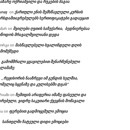
აზარე ოქრიაშვილი და რუკების მაგია
unəş
ქართული ენის შემსწავლელი კურსის
on
ურსდამთავრებულებს სერთიფიკატები გადაეცათ
შვილები ღვთის საჩუქარია, ბედნიერებაა
ამარ
on
ეწოდოს მრავალშვილიანი დედა
ა:
მასწავლებელი-ხვალინდელი დღის
იორგი
on
ემომქმედი
გამომშრალი ყვავილებით შენარჩუნებული
n
ილამაზე
,,რეჟისორის ნააზრევი იმ გუნდის ხელშია,
n
ომელიც სცენაზე და კულისებში დგას“
ჩემთვის არაფერია იმაზე ფასეული და
რიამი
on
ირებული, ვიდრე საკუთარი ქვეყნის მომავალი
ფერებით გადმოცემული ემოცია
ია
on
სანთელში ჩატეული დიდი ემოციები
n