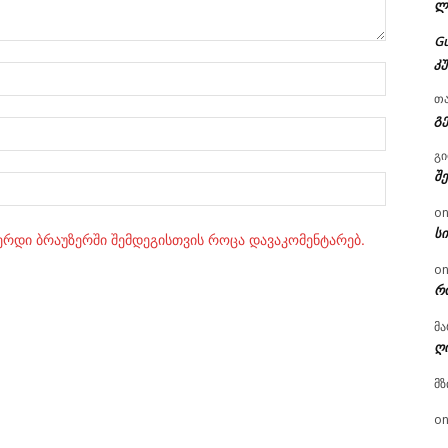
ლ
G
კ
სახელი:
თ
გ
ელ.ფოსტ
გ
შ
Website:
o
ს
ვერდი ბრაუზერში შემდეგისთვის როცა დავაკომენტარებ.
o
რ
მა
ღ
მზ
o