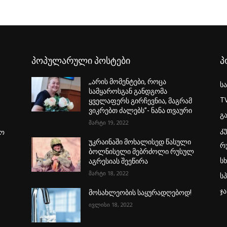
პოპულარული პოსტები
პ
,,არის მომენტები, როცა
ს
სამყაროსგან განდგომა
T
ყველაფერს გირჩევნია, მაგრამ
ვიკრებთ ძალებს”- ნანა თვაური
გ
მარტი 19, 2022
კ
ყო
უკრაინაში მოხალისედ წასული
რ
ბოლნისელი მებრძოლი რუსულ
ს
აგრესიას შეეწირა
მარტი 18, 2022
ს
ჯ
მოსახლეობის საყურადღებოდ!
ივლისი 18, 2022