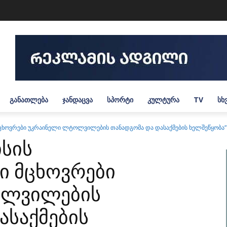
ᲒᲐᲜᲐᲗᲚᲔᲑᲐ
ᲯᲐᲜᲓᲐᲪᲕᲐ
ᲡᲞᲝᲠᲢᲘ
ᲙᲣᲚᲢᲣᲠᲐ
TV
ᲡᲮ
მცხოვრები უკრაინელი ლტოლვილების თანადგომა და დასაქმების ხელშეწყობ
სის
ი მცხოვრები
ოლვილების
ასაქმების