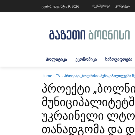
კვირა, აგვისტო 9, 2026
ჩვენ შესახებ
კონტაქტი
ᲞᲝᲚᲘᲢᲘᲙᲐ
ᲔᲙᲝᲜᲝᲛᲘᲙᲐ
ᲡᲐᲖᲝᲒᲐᲓᲝᲔᲑᲐ
Home
TV
პროექტი „ბოლნისის მუნიციპალიტეტში 
პროექტი „ბოლნი
მუნიციპალიტეტშ
უკრაინელი ლტ
თანადგომა და დ