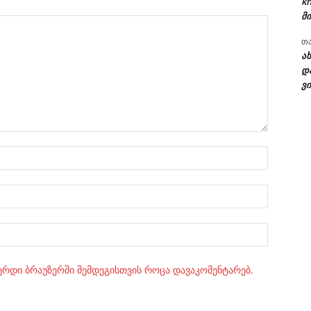
kh
მი
თ
ა
დ
ვი
სახელი:
ელ.ფოსტ
Website:
ვერდი ბრაუზერში შემდეგისთვის როცა დავაკომენტარებ.