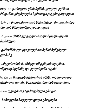
აზარე ოქრიაშვილი და რუკების მაგია
unəş
ქართული ენის შემსწავლელი კურსის
on
ურსდამთავრებულებს სერთიფიკატები გადაეცათ
შვილები ღვთის საჩუქარია, ბედნიერებაა
ამარ
on
ეწოდოს მრავალშვილიანი დედა
მასწავლებელი-ხვალინდელი დღის
იორგი
on
ემომქმედი
გამომშრალი ყვავილებით შენარჩუნებული
n
ილამაზე
,,რეჟისორის ნააზრევი იმ გუნდის ხელშია,
n
ომელიც სცენაზე და კულისებში დგას“
ჩემთვის არაფერია იმაზე ფასეული და
რიამი
on
ირებული, ვიდრე საკუთარი ქვეყნის მომავალი
ფერებით გადმოცემული ემოცია
ია
on
სანთელში ჩატეული დიდი ემოციები
n