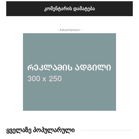
- Advertisment -
ᲧᲕᲔᲚᲐᲖᲔ ᲞᲝᲞᲣᲚᲐᲠᲣᲚᲘ