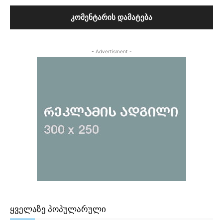
- Advertisment -
ᲧᲕᲔᲚᲐᲖᲔ ᲞᲝᲞᲣᲚᲐᲠᲣᲚᲘ