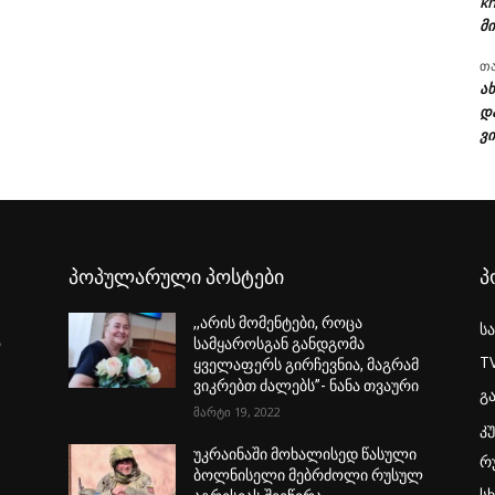
kh
მი
თ
ა
დ
ვი
პოპულარული პოსტები
პ
,,არის მომენტები, როცა
ს
ო
სამყაროსგან განდგომა
T
ყველაფერს გირჩევნია, მაგრამ
ვიკრებთ ძალებს”- ნანა თვაური
გ
მარტი 19, 2022
კ
უკრაინაში მოხალისედ წასული
რ
ბოლნისელი მებრძოლი რუსულ
ს