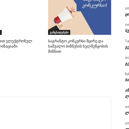
o
ცი
o
ს
განცხადებები
T
ით ელექტრონულ
საგრანტო კონკურსი მცირე და
იზაციაში
საშუალო ბიზნესის ხელშეწყობის
გ
მიზნით
თ
გ
ნა
სი
ან
ლ
o
ლ
o