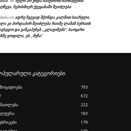
atia
ხელი არ უნდა ჩაიქნიოთ წარმატების
on
ღწევა, ნებისმიერ ქვეყანაში შეიძლება
ადრე ჩვევად მქონდა კალმით სიარული,
ამარი
on
ხლა კი პირდაპირ შეიძლება რაიმე ლამაზ სურათს
ავხედო და ვაწკაპუნებ ,,კლავიშებს“, საოცარი
ნმე ყოფილა, ეს ,,მუზა“
ოპულარული კატეგორიები
აზოგადოება
793
V
672
ანათლება
222
ულტურა
183
უბრიკები
179
ხვადასხვა
130