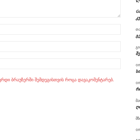
ლ
G
კ
სახელი:
თ
გ
ელ.ფოსტ
გ
შ
Website:
o
ს
ვერდი ბრაუზერში შემდეგისთვის როცა დავაკომენტარებ.
o
რ
მა
ღ
მზ
o