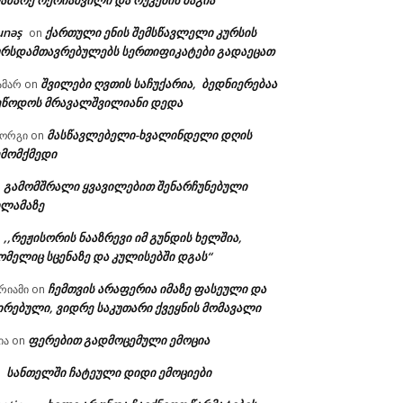
აზარე ოქრიაშვილი და რუკების მაგია
unəş
ქართული ენის შემსწავლელი კურსის
on
ურსდამთავრებულებს სერთიფიკატები გადაეცათ
შვილები ღვთის საჩუქარია, ბედნიერებაა
ამარ
on
ეწოდოს მრავალშვილიანი დედა
ა:
მასწავლებელი-ხვალინდელი დღის
იორგი
on
ემომქმედი
გამომშრალი ყვავილებით შენარჩუნებული
n
ილამაზე
,,რეჟისორის ნააზრევი იმ გუნდის ხელშია,
n
ომელიც სცენაზე და კულისებში დგას“
ჩემთვის არაფერია იმაზე ფასეული და
რიამი
on
ირებული, ვიდრე საკუთარი ქვეყნის მომავალი
ფერებით გადმოცემული ემოცია
ია
on
სანთელში ჩატეული დიდი ემოციები
n