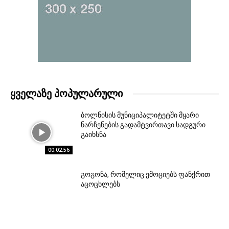
ᲧᲕᲔᲚᲐᲖᲔ ᲞᲝᲞᲣᲚᲐᲠᲣᲚᲘ
ბოლნისის მუნიციპალიტეტში მყარი
ნარჩენების გადამტვირთავი სადგური
გაიხსნა
00:02:56
გოგონა, რომელიც ემოციებს ფანქრით
აცოცხლებს