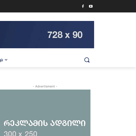
ᲕᲐ
- Advertisment -