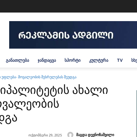
ᲒᲐᲜᲐᲗᲚᲔᲑᲐ
ᲯᲐᲜᲓᲐᲪᲕᲐ
ᲡᲞᲝᲠᲢᲘ
ᲙᲣᲚᲢᲣᲠᲐ
TV
ᲡᲮ
ი უფლება- მოვალეობის შესრულებას შეუდგა
იპალიტეტის ახალი
ოვალეობის
დგა
მაგდა დევნოზაშვილი
ოქტომბერი 29, 2025