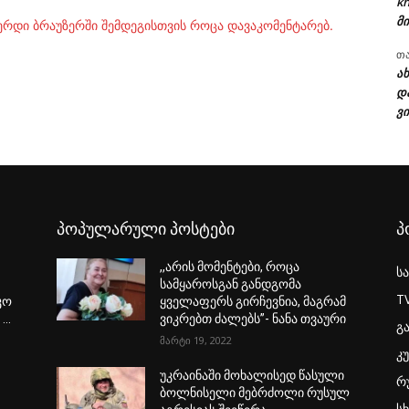
kh
მი
ვერდი ბრაუზერში შემდეგისთვის როცა დავაკომენტარებ.
თ
ა
დ
ვი
პოპულარული პოსტები
პ
,,არის მომენტები, როცა
ს
სამყაროსგან განდგომა
T
კო
ყველაფერს გირჩევნია, მაგრამ
..
ვიკრებთ ძალებს”- ნანა თვაური
გ
მარტი 19, 2022
კ
უკრაინაში მოხალისედ წასული
რ
ბოლნისელი მებრძოლი რუსულ
ს