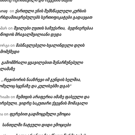
აზარე ოქრიაშვილი და რუკების მაგია
unəş
ქართული ენის შემსწავლელი კურსის
on
ურსდამთავრებულებს სერთიფიკატები გადაეცათ
შვილები ღვთის საჩუქარია, ბედნიერებაა
ამარ
on
ეწოდოს მრავალშვილიანი დედა
მასწავლებელი-ხვალინდელი დღის
იორგი
on
ემომქმედი
გამომშრალი ყვავილებით შენარჩუნებული
n
ილამაზე
,,რეჟისორის ნააზრევი იმ გუნდის ხელშია,
n
ომელიც სცენაზე და კულისებში დგას“
ჩემთვის არაფერია იმაზე ფასეული და
რიამი
on
ირებული, ვიდრე საკუთარი ქვეყნის მომავალი
ა:
ფერებით გადმოცემული ემოცია
ია
on
სანთელში ჩატეული დიდი ემოციები
n