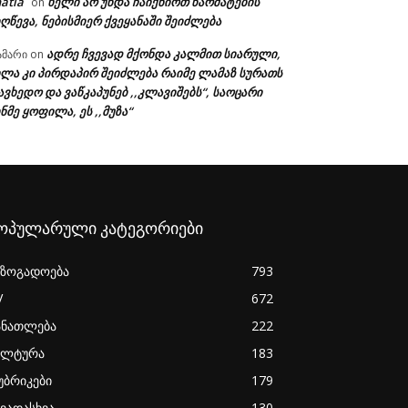
atia
ხელი არ უნდა ჩაიქნიოთ წარმატების
on
ღწევა, ნებისმიერ ქვეყანაში შეიძლება
ადრე ჩვევად მქონდა კალმით სიარული,
ამარი
on
ხლა კი პირდაპირ შეიძლება რაიმე ლამაზ სურათს
ავხედო და ვაწკაპუნებ ,,კლავიშებს“, საოცარი
ნმე ყოფილა, ეს ,,მუზა“
ოპულარული კატეგორიები
აზოგადოება
793
V
672
ანათლება
222
ულტურა
183
უბრიკები
179
ხვადასხვა
130