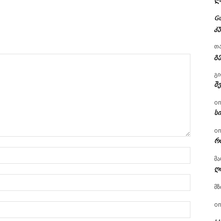
ლ
G
კ
თ
გ
გ
შ
o
ს
o
რ
სახელი:
მა
ღ
ელ.ფოსტ
მზ
o
Website: