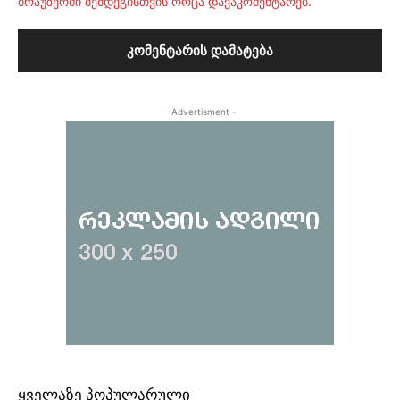
ბრაუზერში შემდეგისთვის როცა დავაკომენტარებ.
- Advertisment -
ᲧᲕᲔᲚᲐᲖᲔ ᲞᲝᲞᲣᲚᲐᲠᲣᲚᲘ