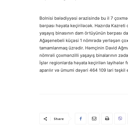
Bolnisi bələdiyyəsi ərazisində bu il 7 çoxm
bərpası həyata keçiriləcək. Hazırda Kazret
yaşayış binasının dam örtüyünün bərpası da
Ağaşenebeli küçəsi 1 nömrədə yerləşən çoxm
tamamlanmaq üzrədir. Həmçinin David Ağmaş
nömrəli çoxmənzilli yaşayış binalarının zəd
İşlər regionlarda həyata keçirilən layihələr 
aparılır və ümumi dəyəri 464 109 lari təşkil e
Share