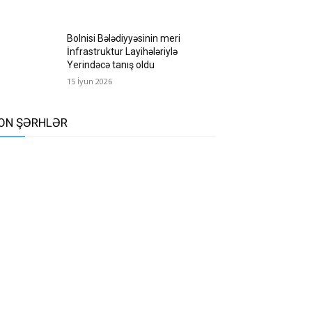
Bolnisi Bələdiyyəsinin meri
İnfrastruktur Layihələriylə
Yerindəcə tanış oldu
15 İyun 2026
ON ŞƏRHLƏR