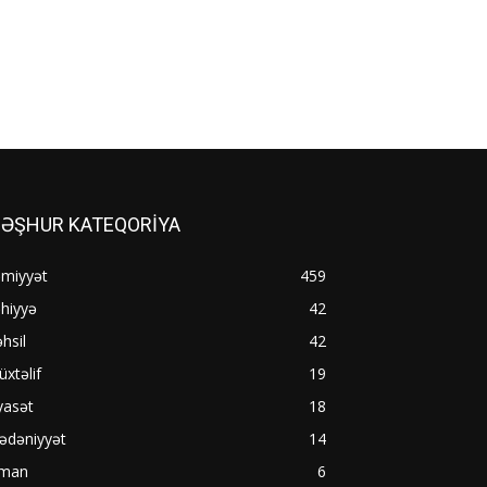
ƏŞHUR KATEQORİYA
əmiyyət
459
hiyyə
42
hsil
42
xtəlif
19
yasət
18
ədəniyyət
14
dman
6