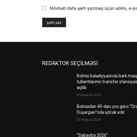
Növbəti dəfə şərh yazmaq üçün adımı, e-p
REDAKTOR SEÇİLMƏSİ
Bolnisi bələdiyyəsində bərk məiş
tullantılarının transfer stansiyas
açılıb
05 Avqust 2026
Bolnisidən 40-dan çox gənc “Or
Düşərgəsi”ndə iştirak edir
03 Avqust 2026
“Sabaoba 2026”