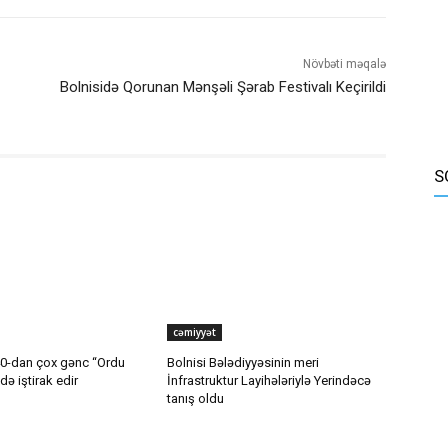
Növbəti məqalə
Bolnisidə Qorunan Mənşəli Şərab Festivalı Keçirildi
S
cəmiyyət
40-dan çox gənc “Ordu
Bolnisi Bələdiyyəsinin meri
ə iştirak edir
İnfrastruktur Layihələriylə Yerindəcə
tanış oldu