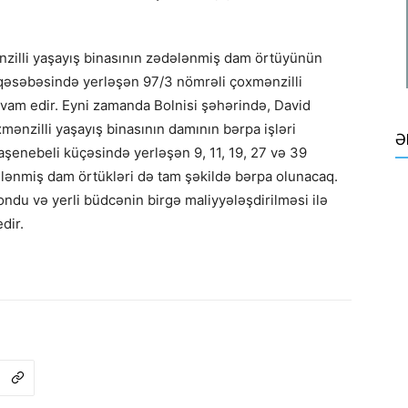
ənzilli yaşayış binasının zədələnmiş dam örtüyünün
i qəsəbəsində yerləşən 97/3 nömrəli çoxmənzilli
vam edir. Eyni zamanda Bolnisi şəhərində, David
ənzilli yaşayış binasının damının bərpa işləri
Ə
enebeli küçəsində yerləşən 9, 11, 19, 27 və 39
ələnmiş dam örtükləri də tam şəkildə bərpa olunacaq.
fondu və yerli büdcənin birgə maliyyələşdirilməsi ilə
dir.