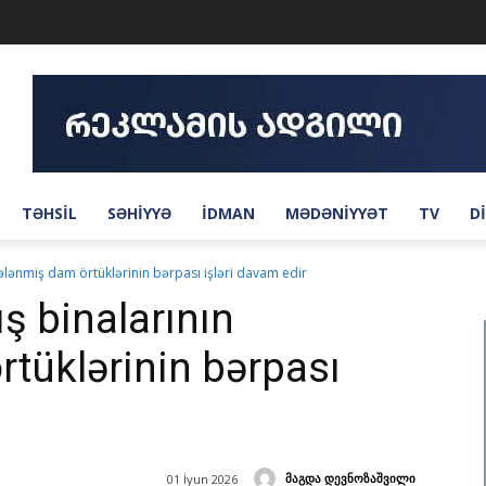
TƏHSIL
SƏHIYYƏ
IDMAN
MƏDƏNIYYƏT
TV
D
ələnmiş dam örtüklərinin bərpası işləri davam edir
ş binalarının
tüklərinin bərpası
მაგდა დევნოზაშვილი
01 İyun 2026