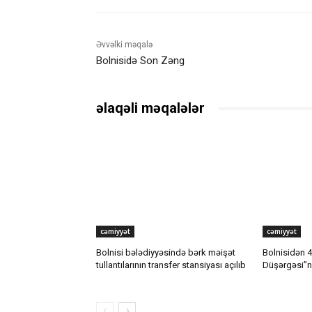
Əvvəlki məqalə
Bolnisidə Son Zəng
əlaqəli məqalələr
cəmiyyət
cəmiyyət
Bolnisi bələdiyyəsində bərk məişət
Bolnisidən 
tullantılarının transfer stansiyası açılıb
Düşərgəsi”nd