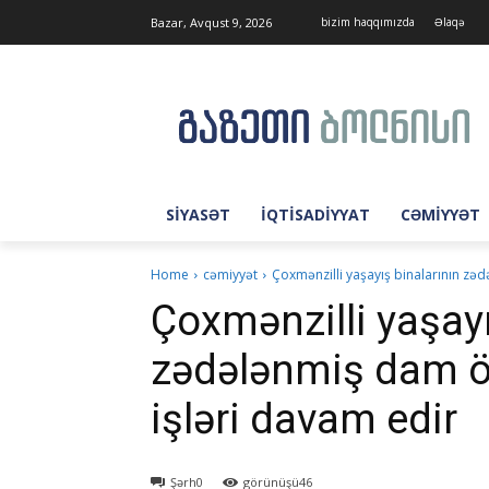
Bazar, Avqust 9, 2026
bizim haqqımızda
Əlaqə
SIYASƏT
İQTISADIYYAT
CƏMIYYƏT
Home
cəmiyyət
Çoxmənzilli yaşayış binalarının zəd
Çoxmənzilli yaşayı
zədələnmiş dam ör
işləri davam edir
Şərh
0
görünüşü
46