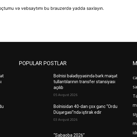
oçtumu və vebsaytımı bu brauzerdə yadda saxlayın.
POPULAR POSTLAR
M
ət
Bolnisi bələdiyyəsində bərk məişət
c
ı
tullantılarının transfer stansiyası
sə
açılıb
05 Avqust 2026
Tə
mü
du
Bolnisidən 40-dan çox gənc “Ordu
Düşərgəsi”ndə iştirak edir
si
03 Avqust 2026
m
i
“Sabaoba 2026”