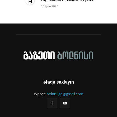
Layihələriylə Yerindəcə tanış oldu
15 İyun 2026
əlaqə saxlayın
e-poçt:
bolnisi.ge@gmail.com