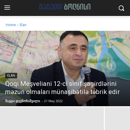
Home
Elan
ELAN
Qoqi Meşveliani 12-ci sinif şagirdlərini
məzun olmaları münasibətilə təbrik edir
მაგდა დევნოზაშვილი
-
21 May 2022