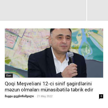
Elan
Qoqi Meşveliani 12-ci sinif şagirdlərini
məzun olmaları münasibətilə təbrik edir
მაგდა დევნოზაშვილი
-
21 May 2022
0