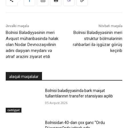
Əvvəlki məqalə
Növbəti məqalə
Bolnisi Bələdiyyəsinin meri
Bolnisi Bələdiyyəsinin meri
Avqust müharibəsində həlak
struktur bölmələrinin
olan Nodar Devnozaşvilinin
rəhbərləri ilə işgüzar görüş
adını daşıyan meydanı və
keçirib
ətraf ərazini ziyarət etdi
əlaqəli məqalələr
Bolnisi bələdiyyəsində bərk məişət
tullantılarının transfer stansiyası açılıb
05 Avqust 2026
cəmiyyət
Bolnisidən 40-dan çox gənc “Ordu
Düşərgəsi”ndə iştirak edir