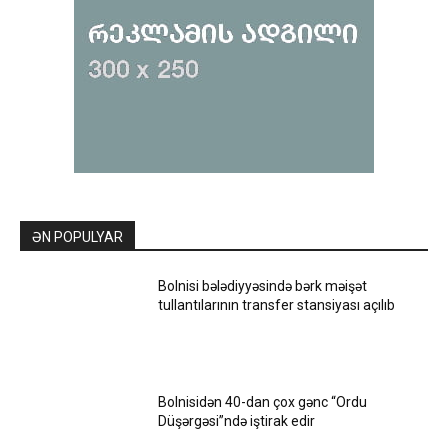
ƏN POPULYAR
Bolnisi bələdiyyəsində bərk məişət
tullantılarının transfer stansiyası açılıb
Bolnisidən 40-dan çox gənc “Ordu
Düşərgəsi”ndə iştirak edir