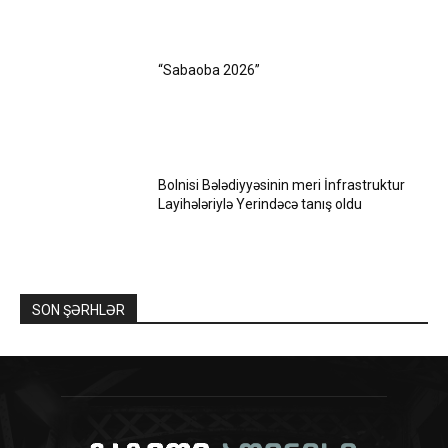
“Sabaoba 2026”
Bolnisi Bələdiyyəsinin meri İnfrastruktur
Layihələriylə Yerindəcə tanış oldu
SON ŞƏRHLƏR