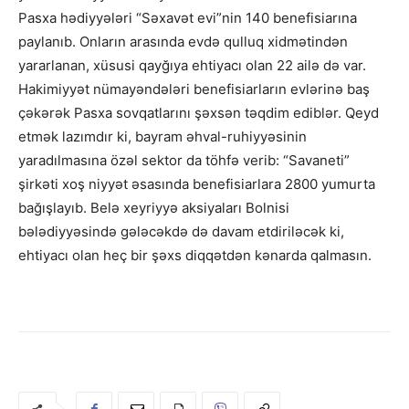
Pasxa hədiyyələri “Səxavət evi”nin 140 benefisiarına
paylanıb. Onların arasında evdə qulluq xidmətindən
yararlanan, xüsusi qayğıya ehtiyacı olan 22 ailə də var.
Hakimiyyət nümayəndələri benefisiarların evlərinə baş
çəkərək Pasxa sovqatlarını şəxsən təqdim ediblər. Qeyd
etmək lazımdır ki, bayram əhval-ruhiyyəsinin
yaradılmasına özəl sektor da töhfə verib: “Savaneti”
şirkəti xoş niyyət əsasında benefisiarlara 2800 yumurta
bağışlayıb. Belə xeyriyyə aksiyaları Bolnisi
bələdiyyəsində gələcəkdə də davam etdiriləcək ki,
ehtiyacı olan heç bir şəxs diqqətdən kənarda qalmasın.