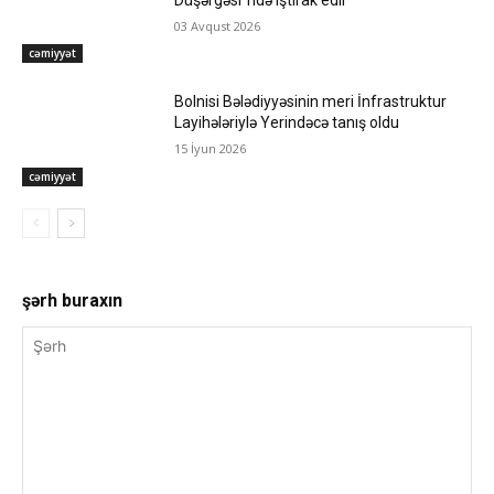
03 Avqust 2026
cəmiyyət
Bolnisi Bələdiyyəsinin meri İnfrastruktur
Layihələriylə Yerindəcə tanış oldu
15 İyun 2026
cəmiyyət
şərh buraxın