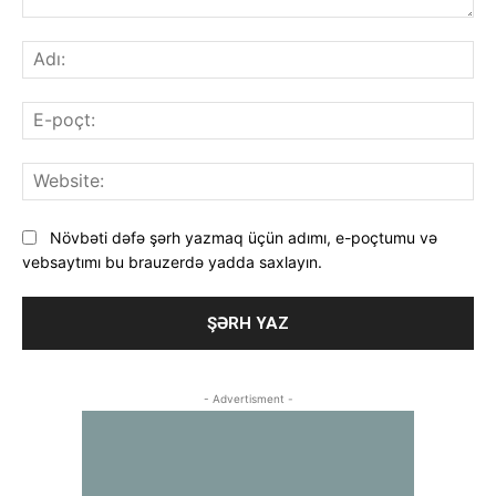
Şərh
Adı
E-
poç
Web
Növbəti dəfə şərh yazmaq üçün adımı, e-poçtumu və
vebsaytımı bu brauzerdə yadda saxlayın.
- Advertisment -