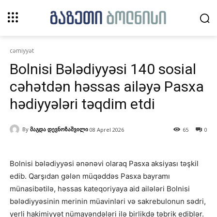
cəmiyyət
Bolnisi Bələdiyyəsi 140 sosial
cəhətdən həssas ailəyə Pasxa
hədiyyələri təqdim etdi
By
მაგდა დევნოზაშვილი
08 Aprel 2026
65
0
Bolnisi bələdiyyəsi ənənəvi olaraq Pasxa aksiyası təşkil
edib. Qarşıdan gələn müqəddəs Pasxa bayramı
münasibətilə, həssas kateqoriyaya aid ailələri Bolnisi
bələdiyyəsinin merinin müavinləri və sakrebulonun sədri,
yerli hakimiyyət nümayəndələri ilə birlikdə təbrik ediblər.