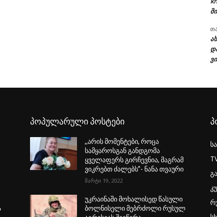
kh
მი
თ
ა
დ
ვი
პოპულარული პოსტები
პ
,,არის მომენტები, როცა
ს
სამყაროსგან განდგომა
T
ყველაფერს გირჩევნია, მაგრამ
ვიკრებთ ძალებს”- ნანა თვაური
გ
მარტი 19, 2022
კ
უკრაინაში მოხალისედ წასული
რ
ა
ბოლნისელი მებრძოლი რუსულ
ს