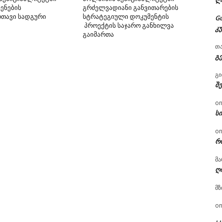
ლ
ენების
გრძელვადიანი განვითარების
რთავი სადგური
სტრატეგიული დოკუმენტის
G
პროექტის საჯარო განხილვა
კ
გაიმართა
თ
გ
გ
შ
o
ს
o
რ
მა
ღ
მზ
o