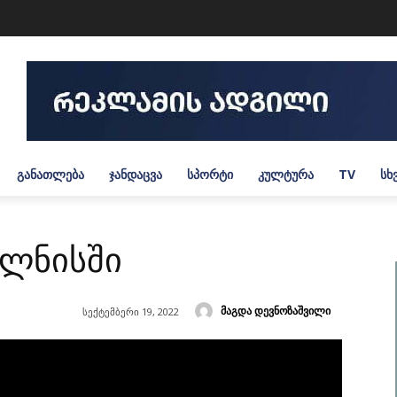
ᲒᲐᲜᲐᲗᲚᲔᲑᲐ
ᲯᲐᲜᲓᲐᲪᲕᲐ
ᲡᲞᲝᲠᲢᲘ
ᲙᲣᲚᲢᲣᲠᲐ
TV
ᲡᲮ
ოლნისში
მაგდა დევნოზაშვილი
სექტემბერი 19, 2022