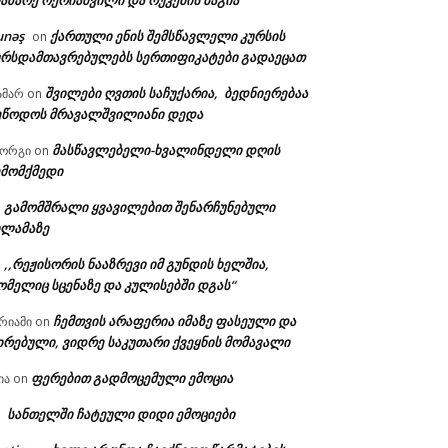
აზარე ოქრიაშვილი და რუკების მაგია
unəş
ქართული ენის შემსწავლელი კურსის
on
ურსდამთავრებულებს სერთიფიკატები გადაეცათ
შვილები ღვთის საჩუქარია, ბედნიერებაა
ამარ
on
ეწოდოს მრავალშვილიანი დედა
მასწავლებელი-ხვალინდელი დღის
იორგი
on
ემომქმედი
გამომშრალი ყვავილებით შენარჩუნებული
n
ილამაზე
,,რეჟისორის ნააზრევი იმ გუნდის ხელშია,
n
ომელიც სცენაზე და კულისებში დგას“
ჩემთვის არაფერია იმაზე ფასეული და
რიამი
on
ირებული, ვიდრე საკუთარი ქვეყნის მომავალი
ფერებით გადმოცემული ემოცია
ია
on
სანთელში ჩატეული დიდი ემოციები
n