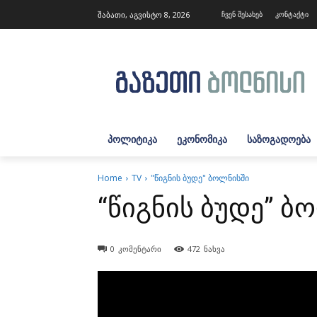
შაბათი, აგვისტო 8, 2026
ჩვენ შესახებ
კონტაქტი
ᲞᲝᲚᲘᲢᲘᲙᲐ
ᲔᲙᲝᲜᲝᲛᲘᲙᲐ
ᲡᲐᲖᲝᲒᲐᲓᲝᲔᲑᲐ
Home
TV
"წიგნის ბუდე" ბოლნისში
“წიგნის ბუდე” ბ
0
კომენტარი
472
ნახვა