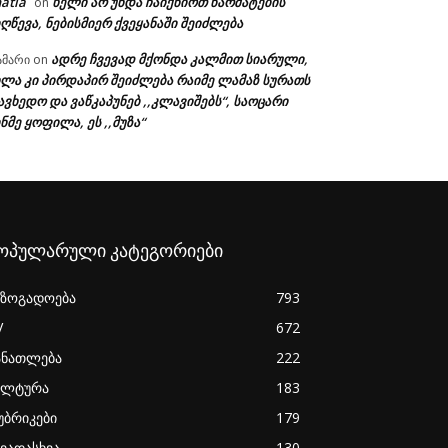
atia
ხელი არ უნდა ჩაიქნიოთ წარმატების
on
ღწევა, ნებისმიერ ქვეყანაში შეიძლება
ადრე ჩვევად მქონდა კალმით სიარული,
ამარი
on
ხლა კი პირდაპირ შეიძლება რაიმე ლამაზ სურათს
ავხედო და ვაწკაპუნებ ,,კლავიშებს“, საოცარი
ნმე ყოფილა, ეს ,,მუზა“
ოპულარული კატეგორიები
აზოგადოება
793
V
672
ანათლება
222
ულტურა
183
უბრიკები
179
ხვადასხვა
130