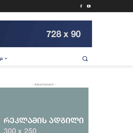
ᲕᲐ
- Advertisment -