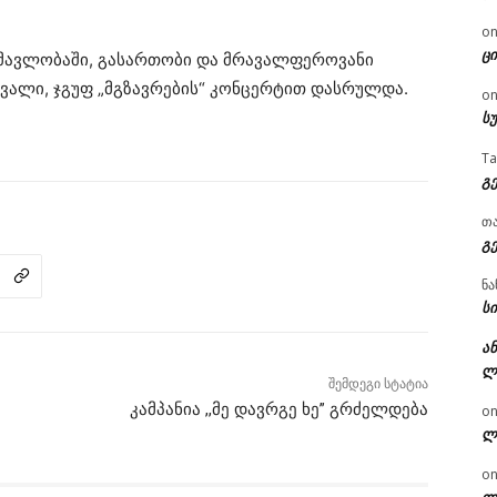
o
ცი
ნმავლობაში, გასართობი და მრავალფეროვანი
ვალი, ჯგუფ „მგზავრების“ კონცერტით დასრულდა.
o
ს
T
გ
თ
გ
ნა
სი
ან
ლ
შემდეგი სტატია
კამპანია ,,მე დავრგე ხე” გრძელდება
o
ლ
o