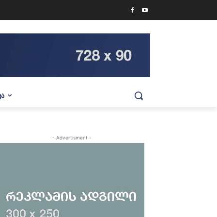
ᲕᲐ
- Advertisment -