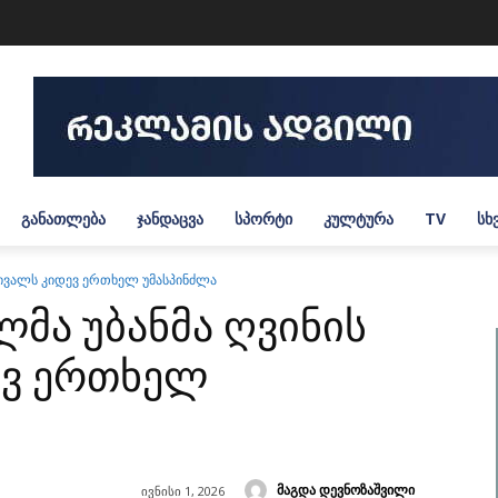
ᲒᲐᲜᲐᲗᲚᲔᲑᲐ
ᲯᲐᲜᲓᲐᲪᲕᲐ
ᲡᲞᲝᲠᲢᲘ
ᲙᲣᲚᲢᲣᲠᲐ
TV
ᲡᲮ
ტივალს კიდევ ერთხელ უმასპინძლა
მა უბანმა ღვინის
ევ ერთხელ
მაგდა დევნოზაშვილი
ივნისი 1, 2026