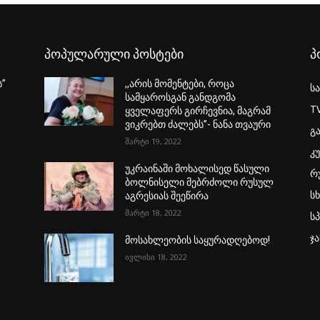
პოპულარული პოსტები
პ
ს”
,,არის მომენტები, როცა
ს
სამყაროსგან განდგომა
T
ყველაფერს გირჩევნია, მაგრამ
ვიკრებთ ძალებს”- ნანა თვაური
გ
მარტი 19, 2022
კ
უკრაინაში მოხალისედ წასული
რ
ბოლნისელი მებრძოლი რუსულ
ს
აგრესიას შეეწირა
მარტი 18, 2022
ს
ჯ
მოსახლეობის საყურადღებოდ!
ივლისი 18, 2022