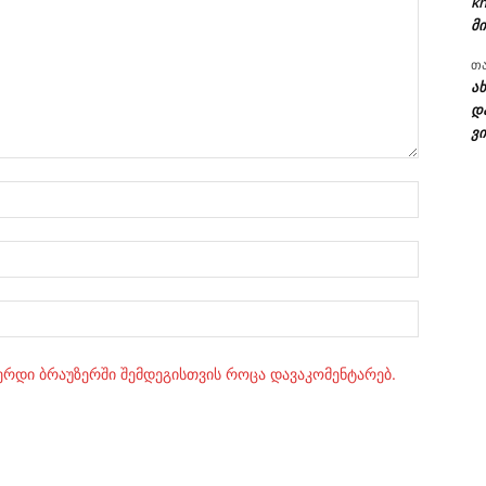
kh
მი
თ
ა
დ
ვი
სახელი:
ელ.ფოსტ
Website:
ვერდი ბრაუზერში შემდეგისთვის როცა დავაკომენტარებ.