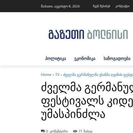
შაბათი, აგვისტო 8, 2026
ჩვენ შესახებ
კონტაქტი
ᲞᲝᲚᲘᲢᲘᲙᲐ
ᲔᲙᲝᲜᲝᲛᲘᲙᲐ
ᲡᲐᲖᲝᲒᲐᲓᲝᲔᲑᲐ
Home
TV
ძველმა გერმანულმა უბანმა ღვინის ფეს
ძველმა გერმანულ
ფესტივალს კიდ
უმასპინძლა
0
კომენტარი
71
ნახვა