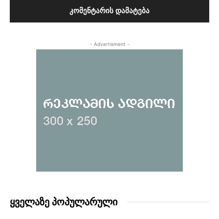
- Advertisment -
ᲧᲕᲔᲚᲐᲖᲔ ᲞᲝᲞᲣᲚᲐᲠᲣᲚᲘ