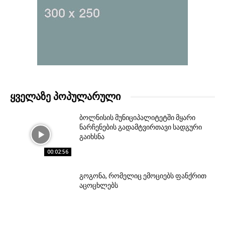
ᲧᲕᲔᲚᲐᲖᲔ ᲞᲝᲞᲣᲚᲐᲠᲣᲚᲘ
ბოლნისის მუნიციპალიტეტში მყარი
ნარჩენების გადამტვირთავი სადგური
გაიხსნა
00:02:56
გოგონა, რომელიც ემოციებს ფანქრით
აცოცხლებს