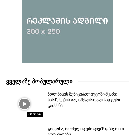
ᲧᲕᲔᲚᲐᲖᲔ ᲞᲝᲞᲣᲚᲐᲠᲣᲚᲘ
ბოლნისის მუნიციპალიტეტში მყარი
ნარჩენების გადამტვირთავი სადგური
გაიხსნა
00:02:56
გოგონა, რომელიც ემოციებს ფანქრით
აცოცხლებს