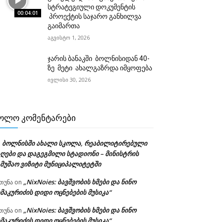
სტრატეგიული დოკუმენტის
00:04:01
პროექტის საჯარო განხილვა
გაიმართა
აგვისტო 1, 2026
ჯარის ბანაკში ბოლნისიდან 40-
ზე მეტი ახალგაზრდა იმყოფება
ივლისი 30, 2026
ᲝᲚᲝ ᲙᲝᲛᲔᲜᲢᲐᲠᲔᲑᲘ
ბოლნისში ახალი სკოლა, რეაბილიტირებული
n
აღები და დაგეგმილი სტადიონი – მინისტრის
ამუშაო ვიზიტი მუნიციპალიტეტში
„NixNoies: ბავშვობის ხმები და ნინო
თუნა
on
მაკურიძის დიდი ოცნებების მუსიკა“
„NixNoies: ბავშვობის ხმები და ნინო
თუნა
on
მაკურიძის დიდი ოცნებების მუსიკა“