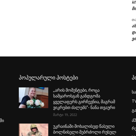
kh
მი
თ
ა
დ
ვი
პოპულარული პოსტები
პ
,,არის მომენტები, როცა
ს
სამყაროსგან განდგომა
T
ყველაფერს გირჩევნია, მაგრამ
ვიკრებთ ძალებს”- ნანა თვაური
გ
მარტი 19, 2022
კ
ში
უკრაინაში მოხალისედ წასული
რ
ბოლნისელი მებრძოლი რუსულ