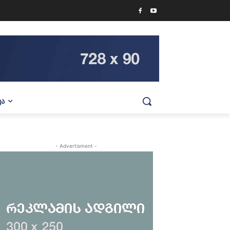
ᲕᲐ
- Advertisment -