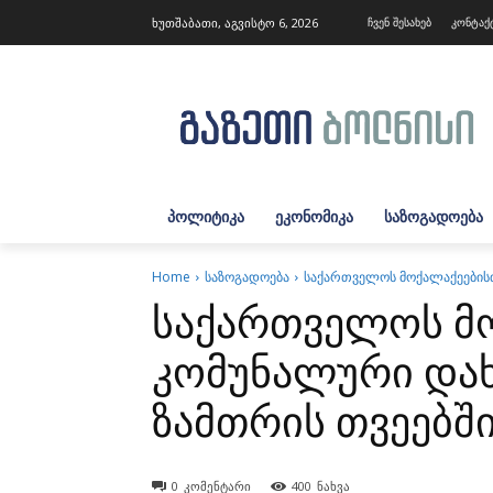
ხუთშაბათი, აგვისტო 6, 2026
ჩვენ შესახებ
კონტაქ
ᲞᲝᲚᲘᲢᲘᲙᲐ
ᲔᲙᲝᲜᲝᲛᲘᲙᲐ
ᲡᲐᲖᲝᲒᲐᲓᲝᲔᲑᲐ
Home
საზოგადოება
საქართველოს მოქალაქეებისთ
საქართველოს მ
კომუნალური დახ
ზამთრის თვეებშ
0
კომენტარი
400
ნახვა