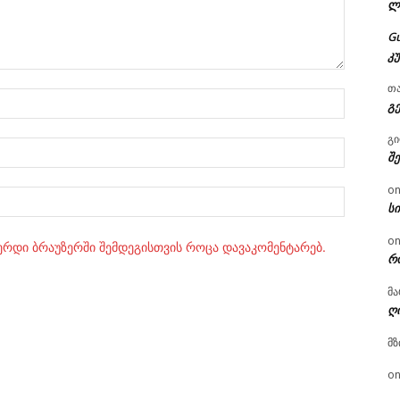
ლ
G
კ
თ
სახელი:
გ
გ
ელ.ფოსტ
შ
o
Website:
ს
o
ვერდი ბრაუზერში შემდეგისთვის როცა დავაკომენტარებ.
რ
მა
ღ
მზ
o