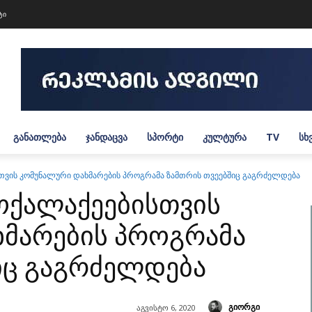
ტი
ᲒᲐᲜᲐᲗᲚᲔᲑᲐ
ᲯᲐᲜᲓᲐᲪᲕᲐ
ᲡᲞᲝᲠᲢᲘ
ᲙᲣᲚᲢᲣᲠᲐ
TV
ᲡᲮ
ვის კომუნალური დახმარების პროგრამა ზამთრის თვეებშიც გაგრძელდება
ოქალაქეებისთვის
მარების პროგრამა
იც გაგრძელდება
გიორგი
აგვისტო 6, 2020