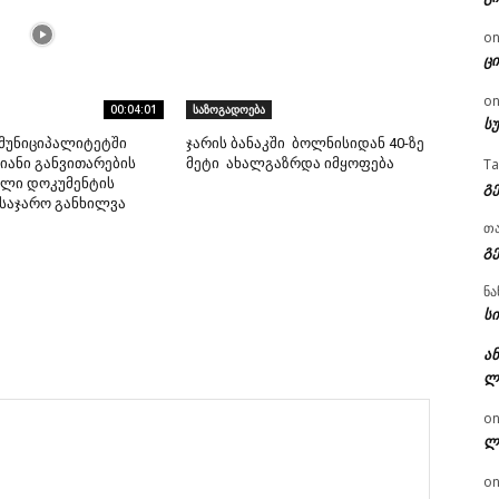
o
ცი
o
00:04:01
საზოგადოება
ს
მუნიციპალიტეტში
ჯარის ბანაკში ბოლნისიდან 40-ზე
T
ანი განვითარების
მეტი ახალგაზრდა იმყოფება
ლი დოკუმენტის
გ
საჯარო განხილვა
თ
გ
ნა
სი
ან
ლ
o
ლ
o