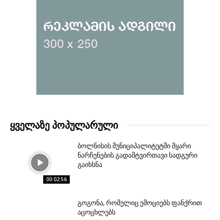
ᲧᲕᲔᲚᲐᲖᲔ ᲞᲝᲞᲣᲚᲐᲠᲣᲚᲘ
ბოლნისის მუნიციპალიტეტში მყარი
ნარჩენების გადამტვირთავი სადგური
გაიხსნა
00:02:56
გოგონა, რომელიც ემოციებს ფანქრით
აცოცხლებს