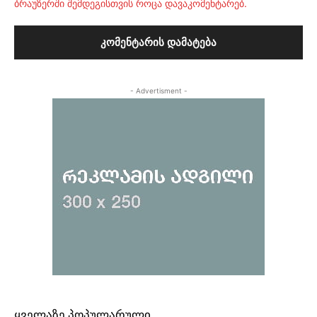
ბრაუზერში შემდეგისთვის როცა დავაკომენტარებ.
- Advertisment -
ᲧᲕᲔᲚᲐᲖᲔ ᲞᲝᲞᲣᲚᲐᲠᲣᲚᲘ