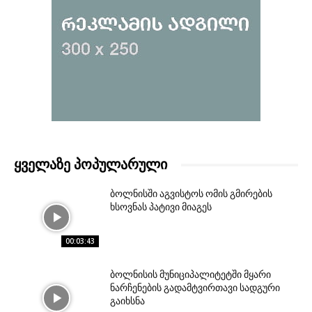
ᲧᲕᲔᲚᲐᲖᲔ ᲞᲝᲞᲣᲚᲐᲠᲣᲚᲘ
ბოლნისში აგვისტოს ომის გმირების
ხსოვნას პატივი მიაგეს
00:03:43
ბოლნისის მუნიციპალიტეტში მყარი
ნარჩენების გადამტვირთავი სადგური
გაიხსნა