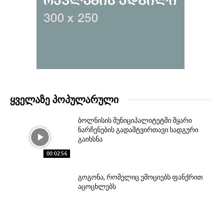
ᲧᲕᲔᲚᲐᲖᲔ ᲞᲝᲞᲣᲚᲐᲠᲣᲚᲘ
ბოლნისის მუნიციპალიტეტში მყარი
ნარჩენების გადამტვირთავი სადგური
გაიხსნა
00:02:56
გოგონა, რომელიც ემოციებს ფანქრით
აცოცხლებს