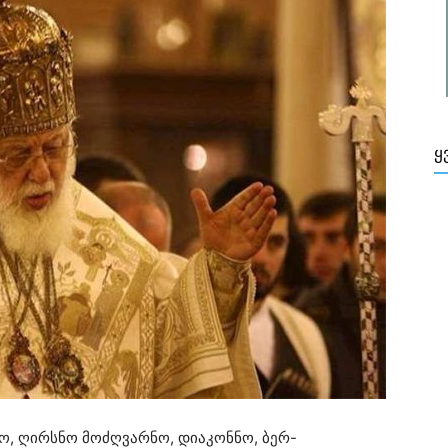
Ყ
 ღირსნო მოძღვარნო, დიაკონნო, ბერ-