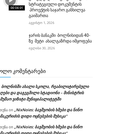
სტრატეგიული დოკუმენტის
00:04:01
პროექტის საჯარო განხილვა
გაიმართა
აგვისტო 1, 2026
ჯარის ბანაკში ბოლნისიდან 40-
ზე მეტი ახალგაზრდა იმყოფება
ივლისი 30, 2026
ᲝᲚᲝ ᲙᲝᲛᲔᲜᲢᲐᲠᲔᲑᲘ
ბოლნისში ახალი სკოლა, რეაბილიტირებული
n
აღები და დაგეგმილი სტადიონი – მინისტრის
ამუშაო ვიზიტი მუნიციპალიტეტში
„NixNoies: ბავშვობის ხმები და ნინო
თუნა
on
მაკურიძის დიდი ოცნებების მუსიკა“
„NixNoies: ბავშვობის ხმები და ნინო
თუნა
on
მაკურიძის დიდი ოცნებების მუსიკა“