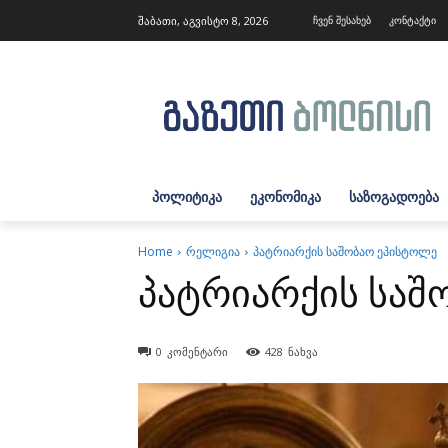
შაბათი, აგვისტო 8, 2026
ჩვენ შესახებ
კონტაქტი
ᲞᲝᲚᲘᲢᲘᲙᲐ
ᲔᲙᲝᲜᲝᲛᲘᲙᲐ
ᲡᲐᲖᲝᲒᲐᲓᲝᲔᲑᲐ
Home
რელიგია
პატრიარქის საშობაო ეპისტოლე
პატრიარქის საშ
0
კომენტარი
428
ნახვა