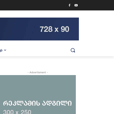
ᲕᲐ
- Advertisment -