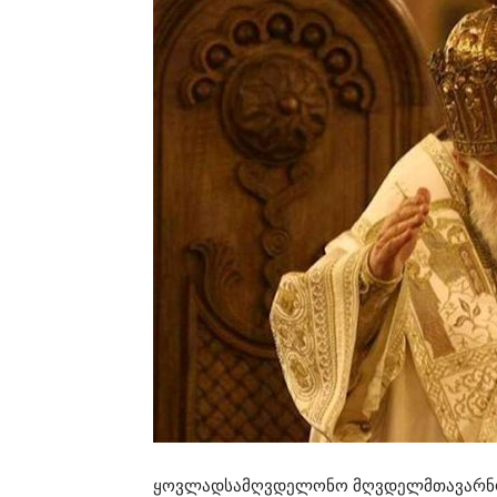
ყოვლადსამღვდელონო მღვდელმთავარნო,