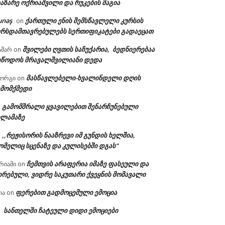
აზარე ოქრიაშვილი და რუკების მაგია
unəş
ქართული ენის შემსწავლელი კურსის
on
ურსდამთავრებულებს სერთიფიკატები გადაეცათ
შვილები ღვთის საჩუქარია, ბედნიერებაა
ამარ
on
ეწოდოს მრავალშვილიანი დედა
მასწავლებელი-ხვალინდელი დღის
იორგი
on
ემომქმედი
გამომშრალი ყვავილებით შენარჩუნებული
n
ილამაზე
,,რეჟისორის ნააზრევი იმ გუნდის ხელშია,
n
ომელიც სცენაზე და კულისებში დგას“
ჩემთვის არაფერია იმაზე ფასეული და
რიამი
on
ირებული, ვიდრე საკუთარი ქვეყნის მომავალი
ფერებით გადმოცემული ემოცია
ია
on
სანთელში ჩატეული დიდი ემოციები
n