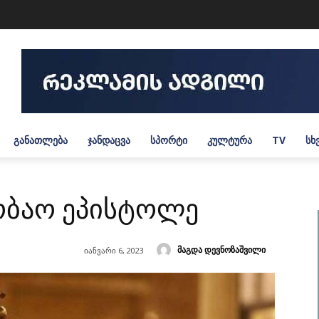
ᲒᲐᲜᲐᲗᲚᲔᲑᲐ
ᲯᲐᲜᲓᲐᲪᲕᲐ
ᲡᲞᲝᲠᲢᲘ
ᲙᲣᲚᲢᲣᲠᲐ
TV
ᲡᲮ
ობაო ეპისტოლე
მაგდა დევნოზაშვილი
იანვარი 6, 2023