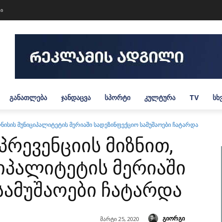
ტი
ᲒᲐᲜᲐᲗᲚᲔᲑᲐ
ᲯᲐᲜᲓᲐᲪᲕᲐ
ᲡᲞᲝᲠᲢᲘ
ᲙᲣᲚᲢᲣᲠᲐ
TV
ᲡᲮ
ნისის მუნიციპალიტეტის მერიაში სადეზინფექციო სამუშაოები ჩატარდა
რევენციის მიზნით,
იპალიტეტის მერიაში
სამუშაოები ჩატარდა
გიორგი
მარტი 25, 2020