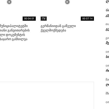
ლ
G
კ
00:04:01
TV
00:07:14
თ
მუნიციპალიტეტში
გერმანიიდან გაწეული
გ
ანი განვითარების
ქველმოქმედება
ლი დოკუმენტის
გ
საჯარო განხილვა
შ
o
ს
o
რ
მა
ღ
მზ
o