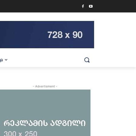
ᲕᲐ
- Advertisment -