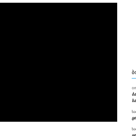
Ბ
o
ბ
ს
ხა
ცი
ხა
ცი