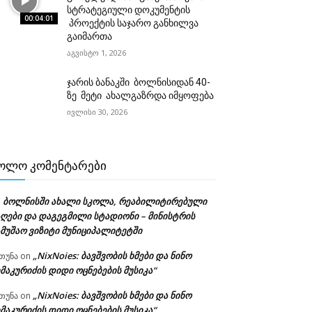
სტრატეგიული დოკუმენტის
00:04:01
პროექტის საჯარო განხილვა
გაიმართა
აგვისტო 1, 2026
ჯარის ბანაკში ბოლნისიდან 40-
ზე მეტი ახალგაზრდა იმყოფება
ივლისი 30, 2026
ᲝᲚᲝ ᲙᲝᲛᲔᲜᲢᲐᲠᲔᲑᲘ
ბოლნისში ახალი სკოლა, რეაბილიტირებული
n
აღები და დაგეგმილი სტადიონი – მინისტრის
ამუშაო ვიზიტი მუნიციპალიტეტში
„NixNoies: ბავშვობის ხმები და ნინო
თუნა
on
მაკურიძის დიდი ოცნებების მუსიკა“
„NixNoies: ბავშვობის ხმები და ნინო
თუნა
on
მაკურიძის დიდი ოცნებების მუსიკა“