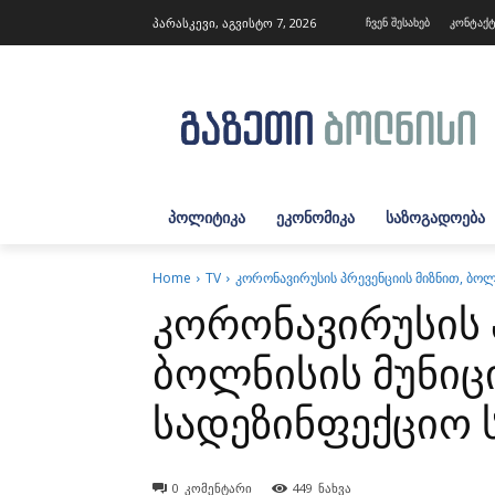
პარასკევი, აგვისტო 7, 2026
ჩვენ შესახებ
კონტაქ
ᲞᲝᲚᲘᲢᲘᲙᲐ
ᲔᲙᲝᲜᲝᲛᲘᲙᲐ
ᲡᲐᲖᲝᲒᲐᲓᲝᲔᲑᲐ
Home
TV
კორონავირუსის პრევენციის მიზნით, ბოლ
კორონავირუსის პ
ბოლნისის მუნიც
სადეზინფექციო 
0
კომენტარი
449
ნახვა