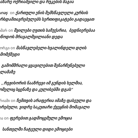
აზარე ოქრიაშვილი და რუკების მაგია
unəş
ქართული ენის შემსწავლელი კურსის
on
ურსდამთავრებულებს სერთიფიკატები გადაეცათ
შვილები ღვთის საჩუქარია, ბედნიერებაა
ამარ
on
ეწოდოს მრავალშვილიანი დედა
მასწავლებელი-ხვალინდელი დღის
იორგი
on
ემომქმედი
გამომშრალი ყვავილებით შენარჩუნებული
n
ილამაზე
,,რეჟისორის ნააზრევი იმ გუნდის ხელშია,
n
ომელიც სცენაზე და კულისებში დგას“
ჩემთვის არაფერია იმაზე ფასეული და
რიამი
on
ირებული, ვიდრე საკუთარი ქვეყნის მომავალი
ფერებით გადმოცემული ემოცია
ია
on
სანთელში ჩატეული დიდი ემოციები
n