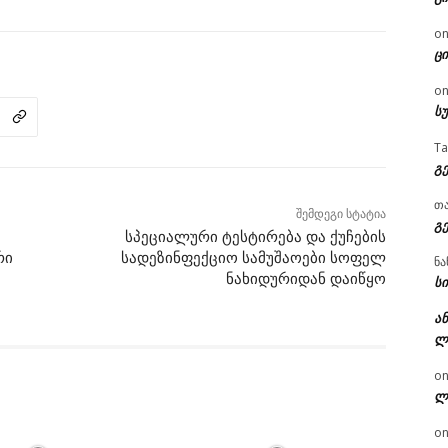
o
ცი
o
ს
T
გ
თ
შემდეგი სტატია
გ
სპეციალური ტესტირება და ქუჩების
რი
სადეზინფექციო სამუშაოები სოფელ
ნა
ნახიდურიდან დაიწყო
სი
ან
ლ
o
ლ
o