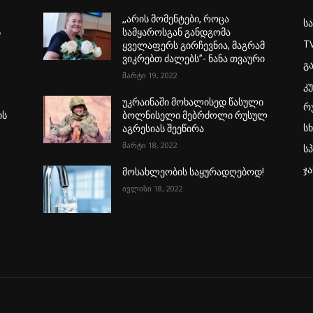
,,არის მომენტები, როცა
ს
ს
სამყაროსგან განდგომა
T
ყველაფერს გირჩევნია, მაგრამ
ვიკრებთ ძალებს”- ნანა თვაური
გ
მარტი 19, 2022
კ
უკრაინაში მოხალისედ წასული
რ
ის
ბოლნისელი მებრძოლი რუსულ
ს
აგრესიას შეეწირა
მარტი 18, 2022
ს
ჯ
მოსახლეობის საყურადღებოდ!
ივლისი 18, 2022