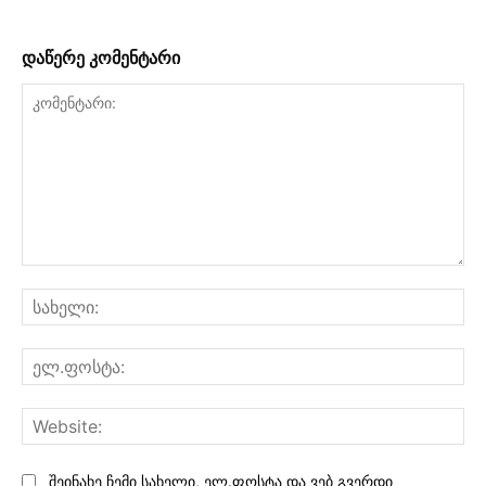
დაწერე კომენტარი
კომენტარი:
სა
ელ
Web
შეინახე ჩემი სახელი, ელ.ფოსტა და ვებ გვერდი