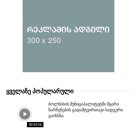
ᲧᲕᲔᲚᲐᲖᲔ ᲞᲝᲞᲣᲚᲐᲠᲣᲚᲘ
ბოლნისის მუნიციპალიტეტში მყარი
ნარჩენების გადამტვირთავი სადგური
გაიხსნა
00:02:56