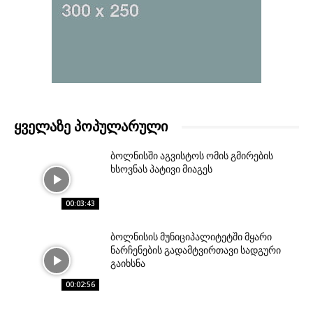
ᲧᲕᲔᲚᲐᲖᲔ ᲞᲝᲞᲣᲚᲐᲠᲣᲚᲘ
ბოლნისში აგვისტოს ომის გმირების
ხსოვნას პატივი მიაგეს
00:03:43
ბოლნისის მუნიციპალიტეტში მყარი
ნარჩენების გადამტვირთავი სადგური
გაიხსნა
00:02:56