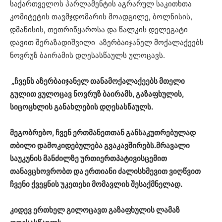
საქართველოს პარლამენტის აგრარულ საკითხთა
კომიტეტის თავმჯდომარის მოადგილე, ბოლნისის,
დმანისის, თეთრიწყაროსა და წალკის დელეგატი
დავით შერაზადიშვილი აზერბაიჯანელ მოქალაქეებს
ნოვრუზ ბაირამის დღესასწაულს ულოცავს.
„
ჩვენს
აზერბაიჯანელ
თანამოქალაქეებს
მთელი
გულით
ვულოცავ
ნოვრუზ
ბაირამს
,
გაზაფხულის
,
სიცოცხლის
განახლების
დღესასწაულს
.
მეგობრებო
,
ჩვენ
ერთმანეთთან
განსაკუთრებულად
თბილი
დამოკიდებულება
გვაკავშირებს
.
მრავალი
საუკუნის
მანძილზე
ურთიერთპატივისცემით
თანავცხოვრობთ
და
ერთიანი
ძალისხმევით
ვიღწვით
ჩვენი
ქვეყნის
უკეთესი
მომავლის
შესაქმნელად
.
კიდევ
ერთხელ
გილოცავთ
გაზაფხულის
ლამაზ