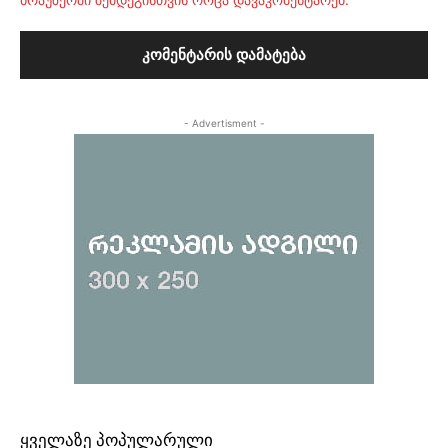
- Advertisment -
ᲧᲕᲔᲚᲐᲖᲔ ᲞᲝᲞᲣᲚᲐᲠᲣᲚᲘ