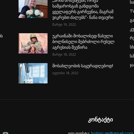
,,არის მომენტები, როცა
ს
სამყაროსგან განდგომა
T
ყველაფერს გირჩევნია, მაგრამ
ვიკრებთ ძალებს”- ნანა თვაური
გ
მარტი 19, 2022
კ
ის
უკრაინაში მოხალისედ წასული
რ
ბოლნისელი მებრძოლი რუსულ
ს
აგრესიას შეეწირა
მარტი 18, 2022
ს
ჯ
მოსახლეობის საყურადღებოდ!
ივლისი 18, 2022
კონტაქტი
ელ.ფოსტა:
bolnisi.ge@gmail.com