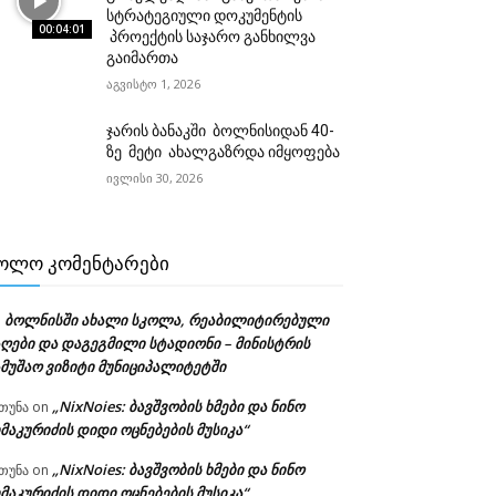
სტრატეგიული დოკუმენტის
00:04:01
პროექტის საჯარო განხილვა
გაიმართა
აგვისტო 1, 2026
ჯარის ბანაკში ბოლნისიდან 40-
ზე მეტი ახალგაზრდა იმყოფება
ივლისი 30, 2026
ᲝᲚᲝ ᲙᲝᲛᲔᲜᲢᲐᲠᲔᲑᲘ
ბოლნისში ახალი სკოლა, რეაბილიტირებული
n
აღები და დაგეგმილი სტადიონი – მინისტრის
ამუშაო ვიზიტი მუნიციპალიტეტში
„NixNoies: ბავშვობის ხმები და ნინო
თუნა
on
მაკურიძის დიდი ოცნებების მუსიკა“
„NixNoies: ბავშვობის ხმები და ნინო
თუნა
on
მაკურიძის დიდი ოცნებების მუსიკა“