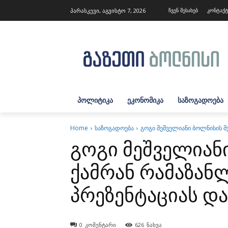
პარასკევი, აგვისტო 7, 2026
ჩვენ შესახებ
კონტაქ
ᲞᲝᲚᲘᲢᲘᲙᲐ
ᲔᲙᲝᲜᲝᲛᲘᲙᲐ
ᲡᲐᲖᲝᲒᲐᲓᲝᲔᲑᲐ
Home
საზოგადოება
გოგი მეშველიანი ბოლნისის მ
გოგი მეშველიან
ქამრან რამაზანლ
პრეზენტაციას დ
0
კომენტარი
626
ნახვა