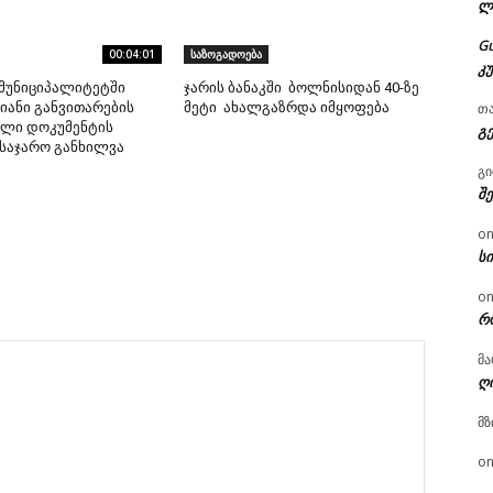
ლ
G
00:04:01
საზოგადოება
კ
მუნიციპალიტეტში
ჯარის ბანაკში ბოლნისიდან 40-ზე
თ
ანი განვითარების
მეტი ახალგაზრდა იმყოფება
ლი დოკუმენტის
გ
საჯარო განხილვა
გ
შ
o
ს
o
რ
მა
ღ
მზ
o