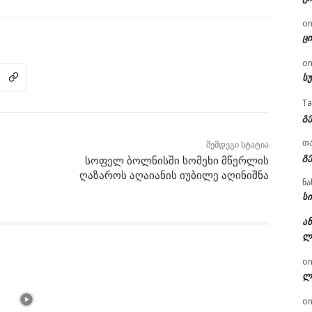
o
ცი
o
ს
T
გ
თ
შემდეგი სტატია
გ
სოფელ ბოლნისში სომეხი მწერლის
ღაზაროს აღაიანის იუბილე აღინიშნა
ნა
სი
ან
ლ
o
ლ
o