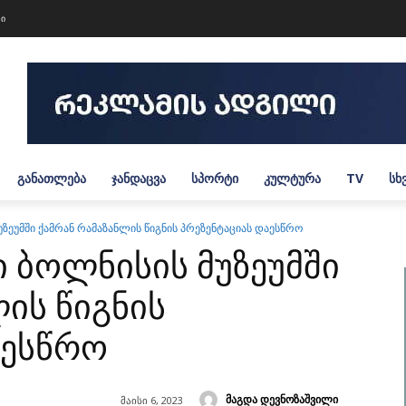
ტი
ᲒᲐᲜᲐᲗᲚᲔᲑᲐ
ᲯᲐᲜᲓᲐᲪᲕᲐ
ᲡᲞᲝᲠᲢᲘ
ᲙᲣᲚᲢᲣᲠᲐ
TV
ᲡᲮ
უზეუმში ქამრან რამაზანლის წიგნის პრეზენტაციას დაესწრო
ი ბოლნისის მუზეუმში
ის წიგნის
აესწრო
მაგდა დევნოზაშვილი
მაისი 6, 2023