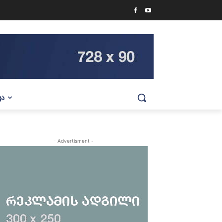
ᲕᲐ
- Advertisment -