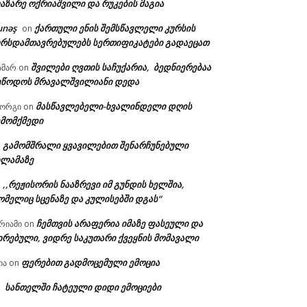
აზარე ოქრიაშვილი და რუკების მაგია
unəş
ქართული ენის შემსწავლელი კურსის
on
ურსდამთავრებულებს სერთიფიკატები გადაეცათ
შვილები ღვთის საჩუქარია, ბედნიერებაა
ამარ
on
ეწოდოს მრავალშვილიანი დედა
მასწავლებელი-ხვალინდელი დღის
იორგი
on
ემომქმედი
გამომშრალი ყვავილებით შენარჩუნებული
n
ილამაზე
,,რეჟისორის ნააზრევი იმ გუნდის ხელშია,
n
ომელიც სცენაზე და კულისებში დგას“
ჩემთვის არაფერია იმაზე ფასეული და
რიამი
on
ირებული, ვიდრე საკუთარი ქვეყნის მომავალი
ფერებით გადმოცემული ემოცია
ია
on
სანთელში ჩატეული დიდი ემოციები
n