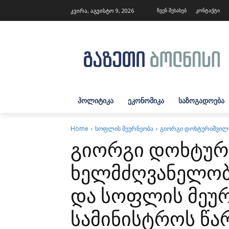
კვირა, აგვისტო 9, 2026
ჩვენ შესახებ
კონტაქტი
ᲞᲝᲚᲘᲢᲘᲙᲐ
ᲔᲙᲝᲜᲝᲛᲘᲙᲐ
ᲡᲐᲖᲝᲒᲐᲓᲝᲔᲑᲐ
Home
სოფლის მეურნეობა
გიორგი დოხტურიშვილის
გიორგი დოხტურ
ხელმძღვანელობ
და სოფლის მეუ
სამინისტროს წა