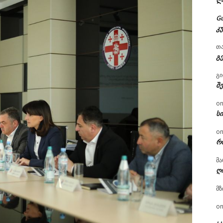
ლ
G
კ
თ
გ
გ
შ
o
ს
o
რ
მა
ღ
მზ
o