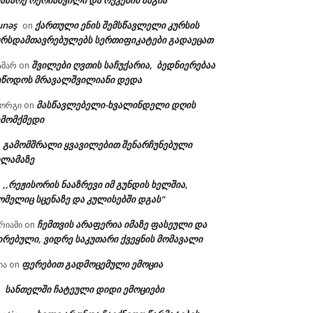
აზარე ოქრიაშვილი და რუკების მაგია
unəş
ქართული ენის შემსწავლელი კურსის
on
ურსდამთავრებულებს სერთიფიკატები გადაეცათ
შვილები ღვთის საჩუქარია, ბედნიერებაა
ამარ
on
ეწოდოს მრავალშვილიანი დედა
მასწავლებელი-ხვალინდელი დღის
იორგი
on
ემომქმედი
გამომშრალი ყვავილებით შენარჩუნებული
n
ილამაზე
,,რეჟისორის ნააზრევი იმ გუნდის ხელშია,
n
ომელიც სცენაზე და კულისებში დგას“
ჩემთვის არაფერია იმაზე ფასეული და
რიამი
on
ირებული, ვიდრე საკუთარი ქვეყნის მომავალი
ფერებით გადმოცემული ემოცია
ია
on
სანთელში ჩატეული დიდი ემოციები
n