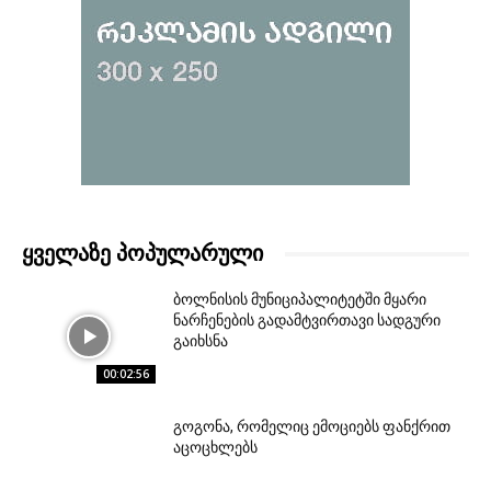
ᲧᲕᲔᲚᲐᲖᲔ ᲞᲝᲞᲣᲚᲐᲠᲣᲚᲘ
ბოლნისის მუნიციპალიტეტში მყარი
ნარჩენების გადამტვირთავი სადგური
გაიხსნა
00:02:56
გოგონა, რომელიც ემოციებს ფანქრით
აცოცხლებს