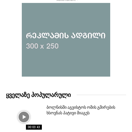
ᲧᲕᲔᲚᲐᲖᲔ ᲞᲝᲞᲣᲚᲐᲠᲣᲚᲘ
ბოლნისში აგვისტოს ომის გმირების
ხსოვნას პატივი მიაგეს
00:03:43