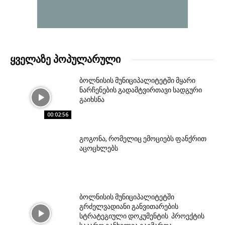
ᲧᲕᲔᲚᲐᲖᲔ ᲞᲝᲞᲣᲚᲐᲠᲣᲚᲘ
ბოლნისის მუნიციპალიტეტში მყარი
ნარჩენების გადამტვირთავი სადგური
გაიხსნა
00:02:56
გოგონა, რომელიც ემოციებს ფანქრით
აცოცხლებს
ბოლნისის მუნიციპალიტეტში
გრძელვადიანი განვითარების
სტრატეგიული დოკუმენტის პროექტის