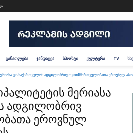
ტი
ᲒᲐᲜᲐᲗᲚᲔᲑᲐ
ᲯᲐᲜᲓᲐᲪᲕᲐ
ᲡᲞᲝᲠᲢᲘ
ᲙᲣᲚᲢᲣᲠᲐ
TV
ᲡᲮ
 მერიასა და საქართველოს ადგილობრივ თვითმმართველობათა ეროვნულ ას
იპალიტეტის მერიასა
ს ადგილობრივ
ობათა ეროვნულ
ის