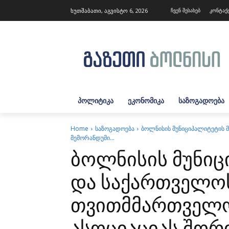
ხუთშაბათი, აგვისტო 6, 2026
ჩვენ შესახებ
კონტაქ
ᲞᲝᲚᲘᲢᲘᲙᲐ
ᲔᲙᲝᲜᲝᲛᲘᲙᲐ
ᲡᲐᲖᲝᲒᲐᲓᲝᲔᲑᲐ
Home
საზოგადოება
ბოლნისის მუნიციპალიტეტის
მემორანდუმი...
ბოლნისის მუნიც
და საქართველო
თვითმმართველ
ასოციაციას შორ