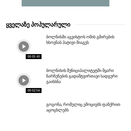
ᲧᲕᲔᲚᲐᲖᲔ ᲞᲝᲞᲣᲚᲐᲠᲣᲚᲘ
ბოლნისში აგვისტოს ომის გმირების
ხსოვნას პატივი მიაგეს
00:03:43
ბოლნისის მუნიციპალიტეტში მყარი
ნარჩენების გადამტვირთავი სადგური
გაიხსნა
00:02:56
გოგონა, რომელიც ემოციებს ფანქრით
აცოცხლებს