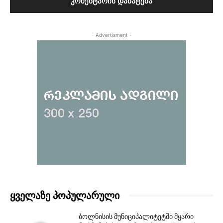
- Advertisment -
ᲧᲕᲔᲚᲐᲖᲔ ᲞᲝᲞᲣᲚᲐᲠᲣᲚᲘ
ბოლნისის მუნიციპალიტეტში მყარი