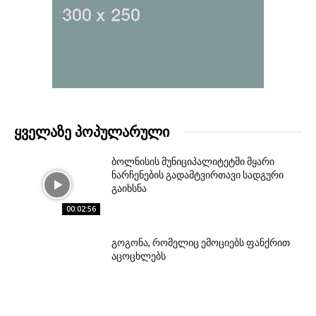
ᲧᲕᲔᲚᲐᲖᲔ ᲞᲝᲞᲣᲚᲐᲠᲣᲚᲘ
ბოლნისის მუნიციპალიტეტში მყარი
ნარჩენების გადამტვირთავი სადგური
გაიხსნა
00:02:56
გოგონა, რომელიც ემოციებს ფანქრით
აცოცხლებს