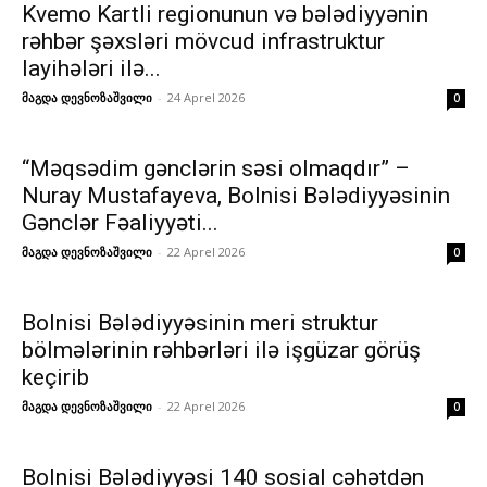
Kvemo Kartli regionunun və bələdiyyənin
rəhbər şəxsləri mövcud infrastruktur
layihələri ilə...
მაგდა დევნოზაშვილი
-
24 Aprel 2026
0
“Məqsədim gənclərin səsi olmaqdır” –
Nuray Mustafayeva, Bolnisi Bələdiyyəsinin
Gənclər Fəaliyyəti...
მაგდა დევნოზაშვილი
-
22 Aprel 2026
0
Bolnisi Bələdiyyəsinin meri struktur
bölmələrinin rəhbərləri ilə işgüzar görüş
keçirib
მაგდა დევნოზაშვილი
-
22 Aprel 2026
0
Bolnisi Bələdiyyəsi 140 sosial cəhətdən