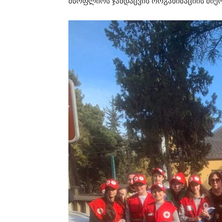
მსოფლიოს ჯანდაცვის ორგანიზაციის მიერ