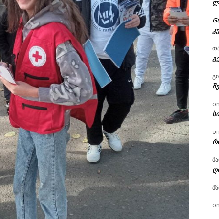
ლ
G
კ
თ
გ
გ
შ
o
ს
o
რ
მა
ღ
მზ
o