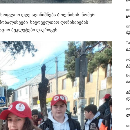
o
 მსოფლიო დღე აღინიშნება.ბოლნისის ნომერ
ცი
 მოხალისეები საყოველთაო ღონისძიებას
o
ციო ბუკლეტები დაურიგეს.
ს
T
გ
თ
გ
ნა
სი
ან
ლ
o
ლ
o