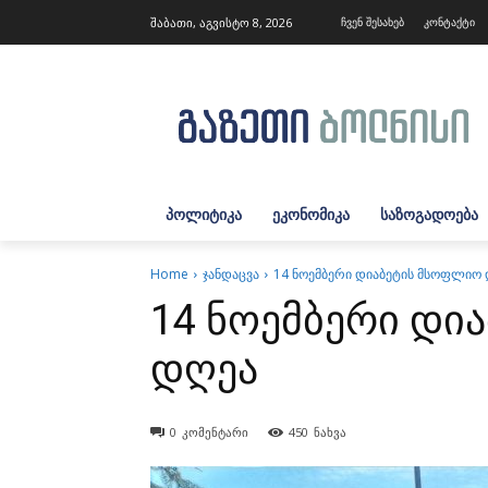
შაბათი, აგვისტო 8, 2026
ჩვენ შესახებ
კონტაქტი
ᲞᲝᲚᲘᲢᲘᲙᲐ
ᲔᲙᲝᲜᲝᲛᲘᲙᲐ
ᲡᲐᲖᲝᲒᲐᲓᲝᲔᲑᲐ
Home
ჯანდაცვა
14 ნოემბერი დიაბეტის მსოფლიო
14 ნოემბერი დი
დღეა
0
კომენტარი
450
ნახვა