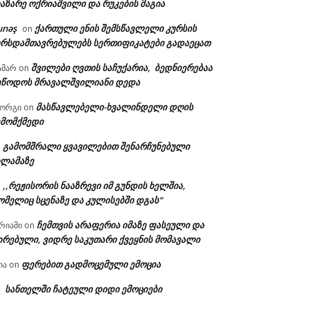
აზარე ოქრიაშვილი და რუკების მაგია
unəş
ქართული ენის შემსწავლელი კურსის
on
ურსდამთავრებულებს სერთიფიკატები გადაეცათ
შვილები ღვთის საჩუქარია, ბედნიერებაა
ამარ
on
ეწოდოს მრავალშვილიანი დედა
მასწავლებელი-ხვალინდელი დღის
იორგი
on
ემომქმედი
გამომშრალი ყვავილებით შენარჩუნებული
n
ილამაზე
,,რეჟისორის ნააზრევი იმ გუნდის ხელშია,
n
ომელიც სცენაზე და კულისებში დგას“
ჩემთვის არაფერია იმაზე ფასეული და
რიამი
on
ირებული, ვიდრე საკუთარი ქვეყნის მომავალი
ფერებით გადმოცემული ემოცია
ია
on
სანთელში ჩატეული დიდი ემოციები
n