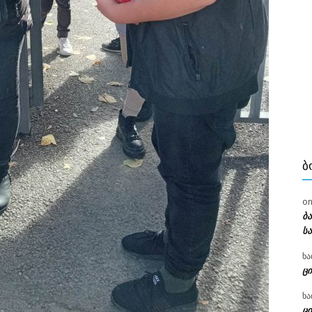
Ბ
o
ბ
ს
ხა
ცი
ხა
ცი