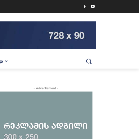
ᲕᲐ
- Advertisment -