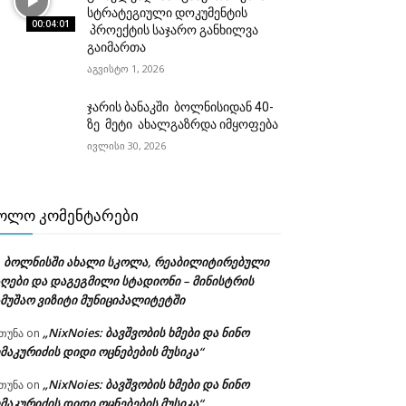
სტრატეგიული დოკუმენტის
00:04:01
პროექტის საჯარო განხილვა
გაიმართა
აგვისტო 1, 2026
ჯარის ბანაკში ბოლნისიდან 40-
ზე მეტი ახალგაზრდა იმყოფება
ივლისი 30, 2026
ᲝᲚᲝ ᲙᲝᲛᲔᲜᲢᲐᲠᲔᲑᲘ
ბოლნისში ახალი სკოლა, რეაბილიტირებული
n
აღები და დაგეგმილი სტადიონი – მინისტრის
ამუშაო ვიზიტი მუნიციპალიტეტში
„NixNoies: ბავშვობის ხმები და ნინო
თუნა
on
მაკურიძის დიდი ოცნებების მუსიკა“
„NixNoies: ბავშვობის ხმები და ნინო
თუნა
on
მაკურიძის დიდი ოცნებების მუსიკა“