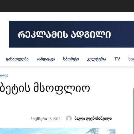
ᲒᲐᲜᲐᲗᲚᲔᲑᲐ
ᲯᲐᲜᲓᲐᲪᲕᲐ
ᲡᲞᲝᲠᲢᲘ
ᲙᲣᲚᲢᲣᲠᲐ
TV
ᲡᲮ
 დღეა
აბეტის მსოფლიო
მაგდა დევნოზაშვილი
ნოემბერი 15, 2022