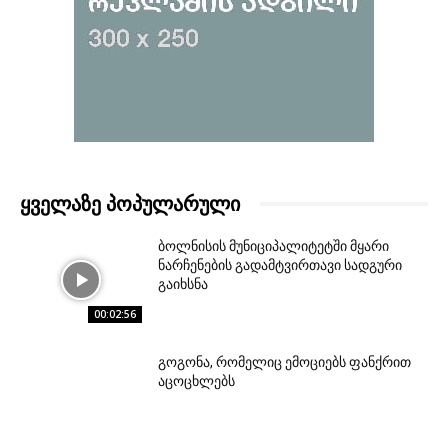
ᲧᲕᲔᲚᲐᲖᲔ ᲞᲝᲞᲣᲚᲐᲠᲣᲚᲘ
ბოლნისის მუნიციპალიტეტში მყარი
ნარჩენების გადამტვირთავი სადგური
გაიხსნა
00:02:56
გოგონა, რომელიც ემოციებს ფანქრით
აცოცხლებს