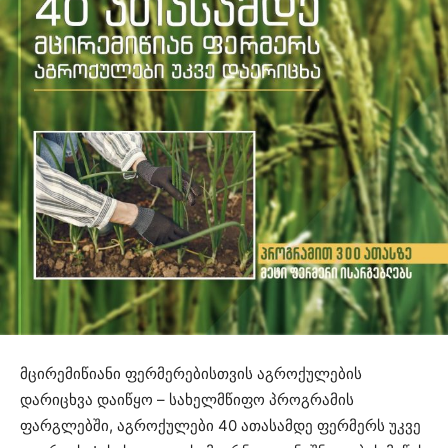
მცირემიწიანი ფერმერებისთვის აგროქულების
დარიცხვა დაიწყო – სახელმწიფო პროგრამის
ფარგლებში, აგროქულები 40 ათასამდე ფერმერს უკვე