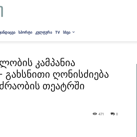
ᲯᲐᲜᲓᲐᲪᲕᲐ
ᲡᲞᲝᲠᲢᲘ
ᲙᲣᲚᲢᲣᲠᲐ
TV
ᲡᲮᲕᲐ
ლობის კამპანია
– გახსნითი ღონისძიება
ოძრაობის თეატრში
471
0